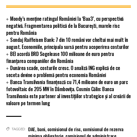
Moody’s menține ratingul României la ‘Baa3’, cu perspectivă
negativă. Fragmentarea politică de la București, marele risc
pentru România
Sondaj Raiffeisen Bank: 7 din 10 români vor cheltui mai mult în
august. Economiile, principala sursă pentru acoperirea costurilor
BEI acordă BRD Sogelease 100 milioane de euro pentru
finanțarea companiilor din România
Dunărea scade, costurile cresc. O analiză ING explică de ce
seceta devine o problemă pentru economia României
Banca Transilvania finanțează cu 71,4 milioane de euro un parc
fotovoltaic de 205 MW în Dâmbovița. Cosmin Călin: Banca
Transilvania este partener al investițiilor strategice și al creării de
valoare pe termen lung
DAE
,
bani
,
comisionul de risc
,
comisionul de rezerva
TAGGED:
minima obligatorie
,
comisionul de administrare