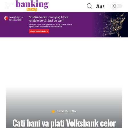
Aa
STIRI DE TOP
Cati bani va plati Volksbank celor