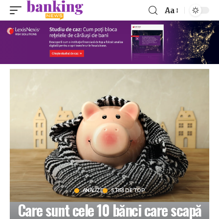
Aa
ANALIZE
STIRI DE TOP
Care sunt cele 10 bănci care scapă