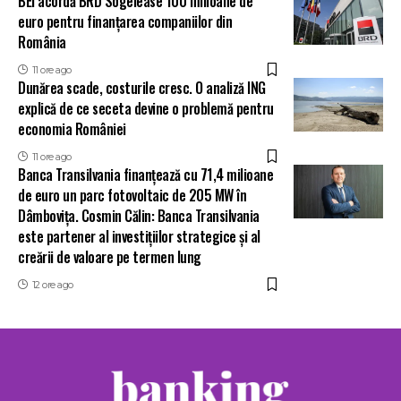
BEI acordă BRD Sogelease 100 milioane de
euro pentru finanțarea companiilor din
România
11 ore ago
Dunărea scade, costurile cresc. O analiză ING
explică de ce seceta devine o problemă pentru
economia României
11 ore ago
Banca Transilvania finanțează cu 71,4 milioane
de euro un parc fotovoltaic de 205 MW în
Dâmbovița. Cosmin Călin: Banca Transilvania
este partener al investițiilor strategice și al
creării de valoare pe termen lung
12 ore ago