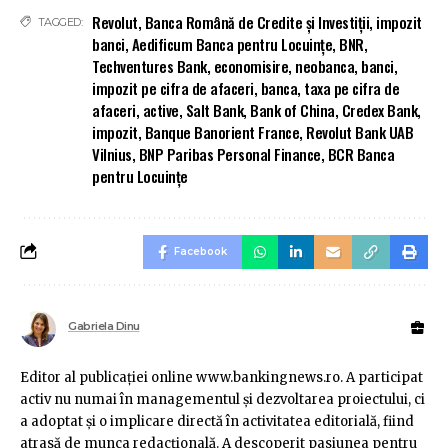
Revolut
,
Banca Română de Credite şi Investiţii
,
impozit
TAGGED:
banci
,
Aedificum Banca pentru Locuinţe
,
BNR
,
Techventures Bank
,
economisire
,
neobanca
,
banci
,
impozit pe cifra de afaceri
,
banca
,
taxa pe cifra de
afaceri
,
active
,
Salt Bank
,
Bank of China
,
Credex Bank
,
impozit
,
Banque Banorient France
,
Revolut Bank UAB
Vilnius
,
BNP Paribas Personal Finance
,
BCR Banca
pentru Locuinţe
Facebook
Gabriela Dinu
Editor al publicaţiei online www.bankingnews.ro. A participat
activ nu numai în managementul şi dezvoltarea proiectului, ci
a adoptat şi o implicare directă în activitatea editorială, fiind
atrasă de munca redacţională. A descoperit pasiunea pentru