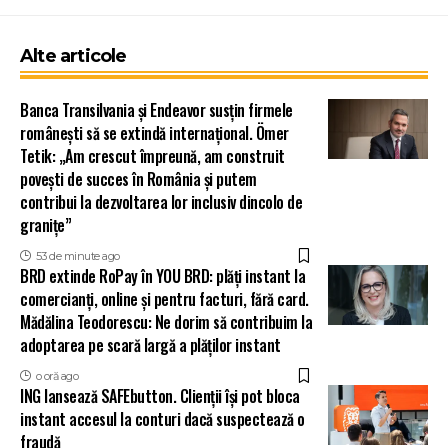
Alte articole
Banca Transilvania și Endeavor susțin firmele
românești să se extindă internațional. Ömer
Tetik: „Am crescut împreună, am construit
povești de succes în România și putem
contribui la dezvoltarea lor inclusiv dincolo de
granițe”
53 de minute ago
BRD extinde RoPay în YOU BRD: plăți instant la
comercianți, online și pentru facturi, fără card.
Mădălina Teodorescu: Ne dorim să contribuim la
adoptarea pe scară largă a plăților instant
o oră ago
ING lansează SAFEbutton. Clienții își pot bloca
instant accesul la conturi dacă suspectează o
fraudă