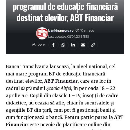
programul de educație financiară
destinat elevilor, ABT Financiar
bankingnews.ro
10 ani ago
Last updated: 06/04/2016 15:51
Share
Banca Transilvania lansează, la nivel național, cel
mai mare program BT de educație financiară
destinat elevilor,
A
BT Financiar
, care are loc în
cadrul săptămânii
Școala Altfel
, în perioada 18 – 22
aprilie a.c. Copiii din clasele I – IV, însoțiți de cadre
didactice, au ocazia să afle, chiar în sucursalele şi
agențiile BT din țară, cum pot fi gestionați banii şi
cum funcționează o bancă. Pentru participarea la
A
BT
Financiar
este nevoie de planificare online din