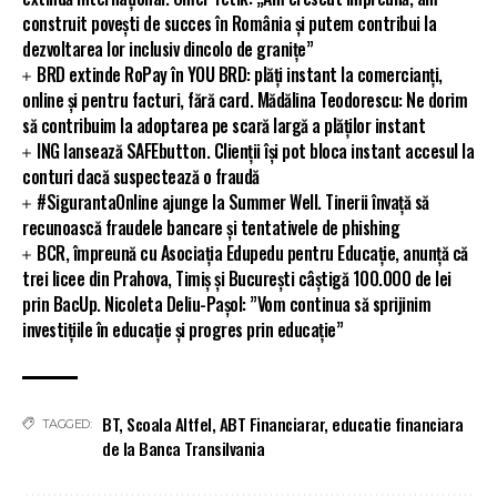
construit povești de succes în România și putem contribui la
dezvoltarea lor inclusiv dincolo de granițe”
BRD extinde RoPay în YOU BRD: plăți instant la comercianți,
online și pentru facturi, fără card. Mădălina Teodorescu: Ne dorim
să contribuim la adoptarea pe scară largă a plăților instant
ING lansează SAFEbutton. Clienții își pot bloca instant accesul la
conturi dacă suspectează o fraudă
#SigurantaOnline ajunge la Summer Well. Tinerii învață să
recunoască fraudele bancare și tentativele de phishing
BCR, împreună cu Asociația Edupedu pentru Educație, anunță că
trei licee din Prahova, Timiș și București câștigă 100.000 de lei
prin BacUp. Nicoleta Deliu-Pașol: ”Vom continua să sprijinim
investițiile în educație și progres prin educație”
BT
,
Scoala Altfel
,
ABT Financiarar
,
educatie financiara
TAGGED:
de la Banca Transilvania