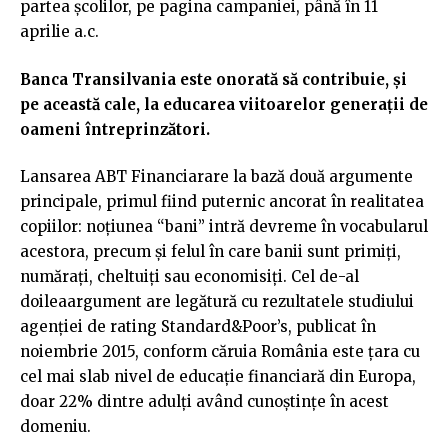
partea şcolilor, pe pagina campaniei, până în 11
aprilie a.c.
Banca Transilvania este onorată să contribuie, şi
pe această cale, la educarea viitoarelor generații de
oameni întreprinzători.
Lansarea ABT Financiarare la bază două argumente
principale, primul fiind puternic ancorat în realitatea
copiilor: noțiunea “bani” intră devreme în vocabularul
acestora, precum şi felul în care banii sunt primiți,
numărați, cheltuiți sau economisiți. Cel de-al
doileaargument are legătură cu rezultatele studiului
agenției de rating Standard&Poor’s, publicat în
noiembrie 2015, conform căruia România este țara cu
cel mai slab nivel de educație financiară din Europa,
doar 22% dintre adulți având cunoştințe în acest
domeniu.