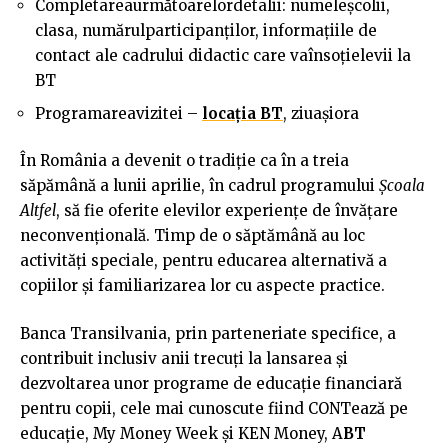
Completareaurmătoarelordetalii: numeleşcolii,
clasa, numărulparticipanților, informațiile de
contact ale cadrului didactic care vaînsoțielevii la
BT
Programareavizitei –
locația BT
, ziuaşiora
În România a devenit o tradiție ca în a treia
săpămână a lunii aprilie, în cadrul programului
Școala
Altfel
, să fie oferite elevilor experiențe de învățare
neconvențională. Timp de o săptămână au loc
activități speciale, pentru educarea alternativă a
copiilor şi familiarizarea lor cu aspecte practice.
Banca Transilvania, prin parteneriate specifice, a
contribuit inclusiv anii trecuți la lansarea şi
dezvoltarea unor programe de educație financiară
pentru copii, cele mai cunoscute fiind CONTează pe
educație, My Money Week şi KEN Money, A
BT