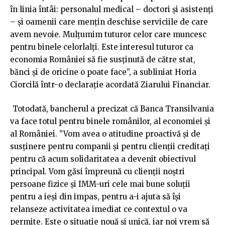
în linia întâi: personalul medical – doctori şi asistenţi
– şi oamenii care menţin deschise serviciile de care
avem nevoie. Mulţumim tuturor celor care muncesc
pentru binele celorlalţi. Este interesul tuturor ca
economia României să fie susţinută de către stat,
bănci şi de oricine o poate face”, a subliniat Horia
Ciorcilă într-o declaraţie acordată Ziarului Financiar.
Totodată, bancherul a precizat că Banca Transilvania
va face totul pentru binele românilor, al economiei şi
al României. ”Vom avea o atitudine proactivă şi de
susţinere pentru companii şi pentru clienţii creditaţi
pentru că acum solidaritatea a devenit obiectivul
principal. Vom găsi împreună cu clienţii noştri
persoane fizice şi IMM-uri cele mai bune soluţii
pentru a ieşi din impas, pentru a-i ajuta să îşi
relanseze activitatea imediat ce contextul o va
permite. Este o situaţie nouă şi unică, iar noi vrem să