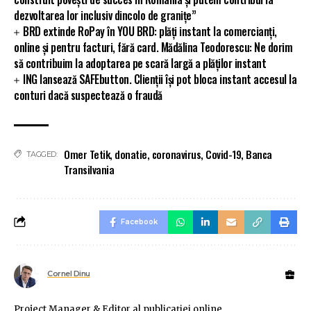
dezvoltarea lor inclusiv dincolo de granițe”
BRD extinde RoPay în YOU BRD: plăți instant la comercianți,
online și pentru facturi, fără card. Mădălina Teodorescu: Ne dorim
să contribuim la adoptarea pe scară largă a plăților instant
ING lansează SAFEbutton. Clienții își pot bloca instant accesul la
conturi dacă suspectează o fraudă
Omer Tetik
,
donatie
,
coronavirus
,
Covid-19
,
Banca
TAGGED:
Transilvania
Facebook
Cornel Dinu
Project Manager & Editor al publicaţiei online