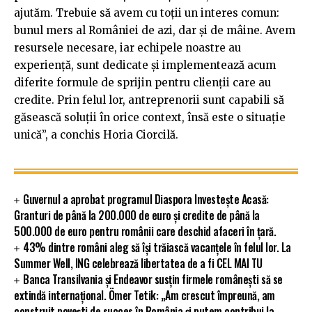
ajutăm. Trebuie să avem cu toţii un interes comun:
bunul mers al României de azi, dar şi de mâine. Avem
resursele necesare, iar echipele noastre au
experienţă, sunt dedicate şi implementează acum
diferite formule de sprijin pentru clienţii care au
credite. Prin felul lor, antreprenorii sunt capabili să
găsească soluţii în orice context, însă este o situaţie
unică”, a conchis Horia Ciorcilă.
Guvernul a aprobat programul Diaspora Investește Acasă:
Granturi de până la 200.000 de euro și credite de până la
500.000 de euro pentru românii care deschid afaceri în țară.
43% dintre români aleg să își trăiască vacanțele în felul lor. La
Summer Well, ING celebrează libertatea de a fi CEL MAI TU
Banca Transilvania și Endeavor susțin firmele românești să se
extindă internațional. Ömer Tetik: „Am crescut împreună, am
construit povești de succes în România și putem contribui la