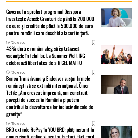
Guvernul a aprobat programul Diaspora
Investește Acasă: Granturi de până la 200.000
de euro și credite de până la 500.000 de euro
pentru românii care deschid afaceri în țară.
12 ore ago
43% dintre români aleg să își trăiască
vacanțele în felul lor. La Summer Well, ING
celebrează libertatea de a fi CEL MAI TU
13 ore ago
Banca Transilvania și Endeavor susțin firmele
românești să se extindă internațional. Ömer
Tetik: „Am crescut împreună, am construit
povești de succes în România și putem
contribui la dezvoltarea lor inclusiv dincolo de
granițe”
15 ore ago
BRD extinde RoPay în YOU BRD: plăți instant la
comercianți, online și pentru facturi, fără card.