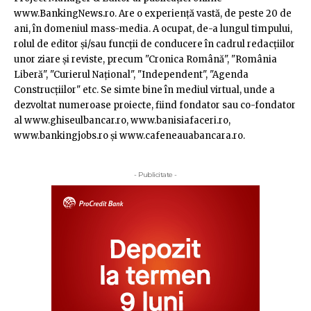
www.BankingNews.ro. Are o experienţă vastă, de peste 20 de
ani, în domeniul mass-media. A ocupat, de-a lungul timpului,
rolul de editor şi/sau funcţii de conducere în cadrul redacţiilor
unor ziare şi reviste, precum "Cronica Română", "România
Liberă", "Curierul Naţional", "Independent", "Agenda
Construcţiilor" etc. Se simte bine în mediul virtual, unde a
dezvoltat numeroase proiecte, fiind fondator sau co-fondator
al www.ghiseulbancar.ro, www.banisiafaceri.ro,
www.bankingjobs.ro şi www.cafeneauabancara.ro.
- Publicitate -