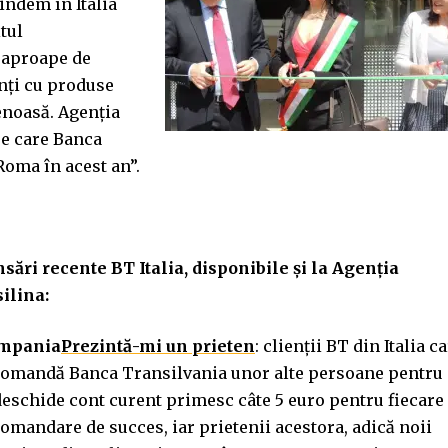
indem în Italia
tul
 aproape de
enți cu produse
tenoasă. Agenția
pe care Banca
Roma în acest an”.
sări recente BT Italia, disponibile şi la Agenția
ilina:
mpania
Prezintă-mi un prieten
: clienții BT din Italia c
omandă Banca Transilvania unor alte persoane pentru 
deschide cont curent primesc câte 5 euro pentru fiecare
omandare de succes, iar prietenii acestora, adică noii