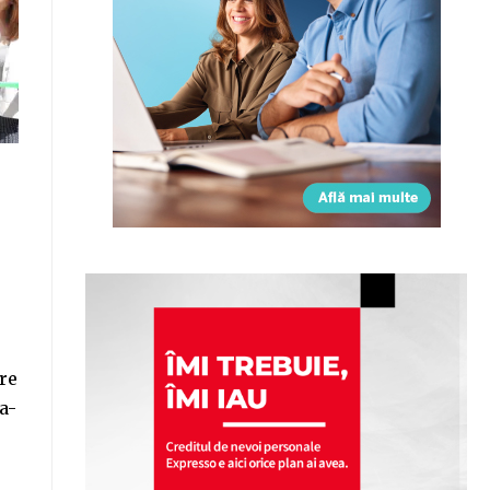
are
a-