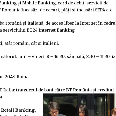
Banking și Mobile Banking, card de debit, servicii de
T Romania,încasări de cecuri, plăți și încasări SEPA etc.
ba română şi italiană, de acces liber la Internet în cadru
ea serviciului BT24 Internet Banking.
, atât români, cât şi italieni.
ătorul: luni – vineri, 8 – 16.30; sâmbătă, 8.30 – 11.30, ia
nr. 2043, Roma.
 Italia: transferul de bani către BT România şi creditul
a.
t Retail Banking,