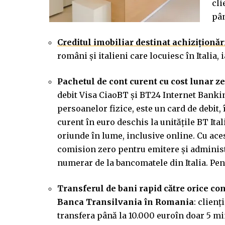
cli
pân
Creditul imobiliar destinat achiziționă
români şi italieni care locuiesc în Italia, 
Pachetul de cont curent cu cost lunar z
debit Visa CiaoBT şi BT24 Internet Bank
persoanelor fizice, este un card de debit, 
curent în euro deschis la unitățile BT Ital
oriunde în lume, inclusive online. Cu acest
comision zero pentru emitere şi administ
numerar de la bancomatele din Italia. Pent
Transferul de bani rapid către orice con
Banca Transilvania în Romania
: clienț
transfera până la 10.000 euroîn doar 5 mi