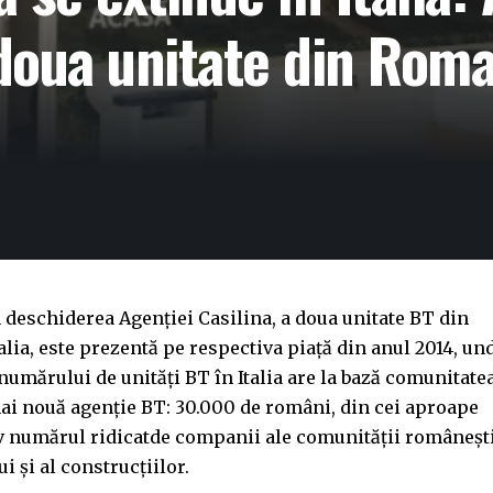
doua unitate din Roma
n deschiderea Agenției Casilina, a doua unitate BT din
ia, este prezentă pe respectiva piață din anul 2014, un
 numărului de unități BT în Italia are la bază comunitate
ai nouă agenție BT: 30.000 de români, din cei aproape
v numărul ridicatde companii ale comunității româneşti
i şi al construcțiilor.