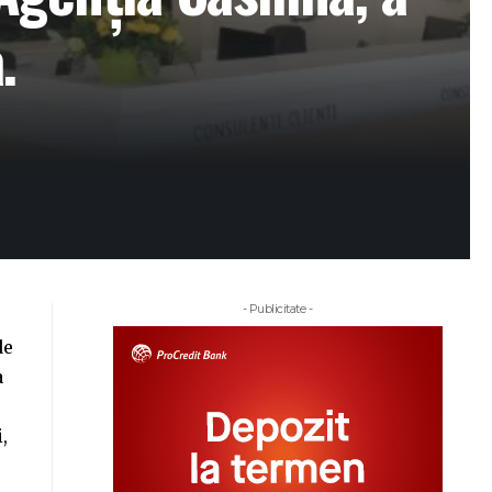
.
- Publicitate -
de
a
,