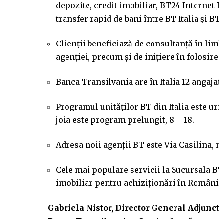
depozite, credit imobiliar, BT24 Internet 
transfer rapid de bani între BT Italia și B
Clienții beneficiază de consultanță în lim
agenției, precum și de inițiere în folosir
Banca Transilvania are în Italia 12 angajați
Programul unităților BT din Italia este urm
joia este program prelungit, 8 – 18.
Adresa noii agenții BT este Via Casilina, 
Cele mai populare servicii la Sucursala BT
imobiliar pentru achiziționări în Români
Gabriela Nistor, Director General Adjunc