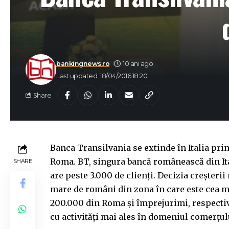
bankingnews.ro
10 ani ago
Last updated: 18/04/2016 18:20
Share
Banca Transilvania se extinde în Italia pri
Roma. BT, singura bancă românească din Ital
SHARE
are peste 3.000 de clienți. Decizia creşterii
mare de români din zona în care este cea m
200.000 din Roma şi împrejurimi, respecti
cu activități mai ales în domeniul comerțulu