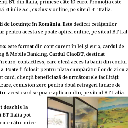
enți BT din Italia, primesc câte 10 euro. Promoția este
ă 31 iulie a.c., exclusiv online, pe siteul BT Italia.
rii de locuințe în România
.
Este dedicat cetățenilor
iar pentru acesta se poate aplica online, pe siteul BT Ital
ero:
este format din cont curent în lei şi euro, cardul de
ing & Mobile Banking.
Cardul CiaoBT
, destinat
în euro, contactless, care oferă acces la banii din contul
ia. Poate fi folosit pentru plata cumpărăturilor de zi cu z
 card, clienții beneficiază de următoarele facilități:
rare, comision zero pentru două retrageri lunare de
ru acest card se poate aplica onlin, pe siteul BT Italia.
t deschis la
ii BT Italia pot
nute către orice