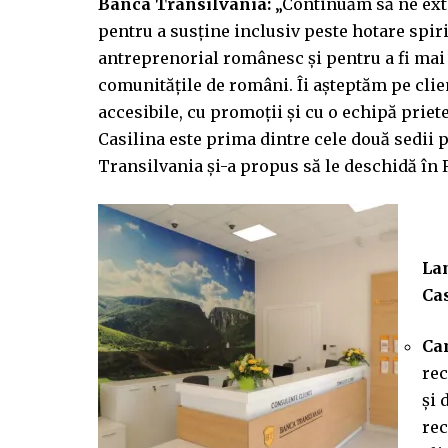
Banca Transilvania:
„Continuăm să ne ext
pentru a susține inclusiv peste hotare spiri
antreprenorial românesc şi pentru a fi mai
comunitățile de români. Îi aşteptăm pe cli
accesibile, cu promoții şi cu o echipă prie
Casilina este prima dintre cele două sedii 
Transilvania şi-a propus să le deschidă în 
Lan
Cas
Ca
rec
şi 
rec