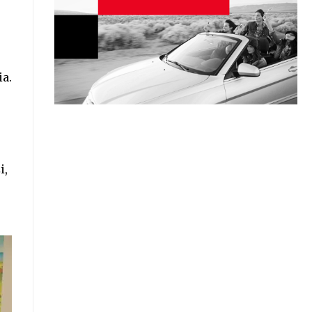
ia.
i,