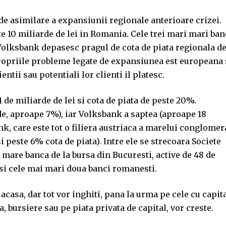
e asimilare a expansiunii regionale anterioare crizei.
e 10 miliarde de lei in Romania. Cele trei mari mari ban
i Volksbank depasesc pragul de cota de piata regionala d
propriile probleme legate de expansiunea est europeana 
ntii sau potentiali lor clienti il platesc.
1 de miliarde de lei si cota de piata de peste 20%.
de, aproape 7%), iar Volksbank a saptea (aproape 18
nk, care este tot o filiera austriaca a marelui conglomer
si peste 6% cota de piata). Intre ele se strecoara Societe
 mare banca de la bursa din Bucuresti, active de 48 de
 si cele mai mari doua banci romanesti.
casa, dar tot vor inghiti, pana la urma pe cele cu capit
, bursiere sau pe piata privata de capital, vor creste.