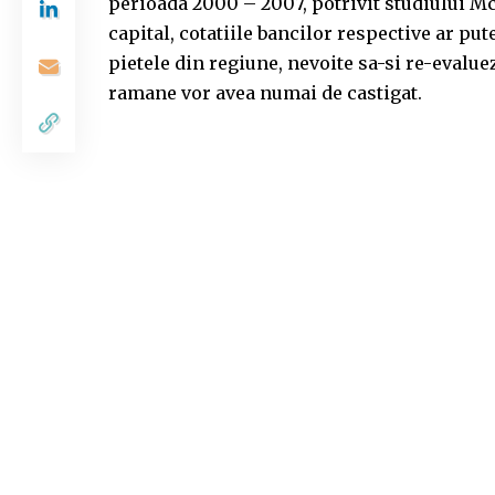
perioada 2000 – 2007, potrivit studiului M
capital, cotatiile bancilor respective ar pu
pietele din regiune, nevoite sa-si re-evalu
ramane vor avea numai de castigat.