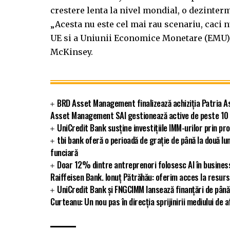
crestere lenta la nivel mondial, o dezinterm
„Acesta nu este cel mai rau scenariu, caci
UE si a Uniunii Economice Monetare (EMU), si
McKinsey.
BRD Asset Management finalizează achiziția Patria As
Asset Management SAI gestionează active de peste 10 m
UniCredit Bank susține investițiile IMM-urilor prin 
tbi bank oferă o perioadă de grație de până la două lun
funciară
Doar 12% dintre antreprenori folosesc AI în busines
Raiffeisen Bank. Ionuț Pătrăhău: oferim acces la resurs
UniCredit Bank și FNGCIMM lansează finanțări de până
Curteanu: Un nou pas în direcția sprijinirii mediului de a