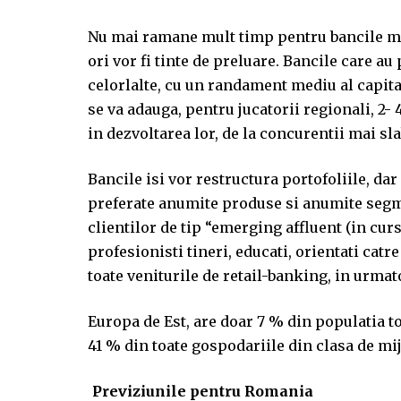
Nu mai ramane mult timp pentru bancile mic
ori vor fi tinte de preluare. Bancile care a
celorlalte, cu un randament mediu al capita
se va adauga, pentru jucatorii regionali, 2-
in dezvoltarea lor, de la concurentii mai sla
Bancile isi vor restructura portofoliile, dar
preferate anumite produse si anumite segme
clientilor de tip “emerging affluent (in curs 
profesionisti tineri, educati, orientati cat
toate veniturile de retail-banking, in urmato
Europa de Est, are doar 7 % din populatia t
41 % din toate gospodariile din clasa de mij
Previziunile pentru Romania