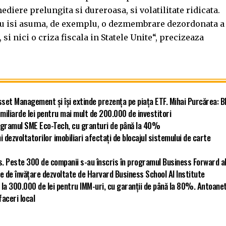
ediere prelungita si dureroasa, si volatilitate ridicata.
 nu isi asuma, de exemplu, o dezmembrare dezordonata a
 nici o criza fiscala in Statele Unite“, precizeaza
set Management și își extinde prezența pe piața ETF. Mihai Purcărea: 
iliarde lei pentru mai mult de 200.000 de investitori
programul SME Eco-Tech, cu granturi de până la 40%
i dezvoltatorilor imobiliari afectați de blocajul sistemului de carte
s. Peste 300 de companii s-au înscris în programul Business Forward a
e de învățare dezvoltate de Harvard Business School AI Institute
 la 300.000 de lei pentru IMM-uri, cu garanții de până la 80%. Antoane
faceri local