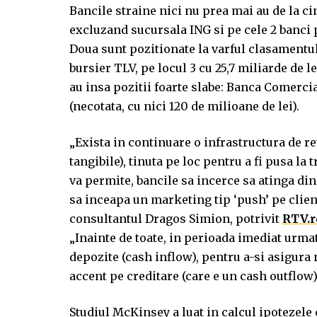
Bancile straine nici nu prea mai au de la ci
excluzand sucursala ING si pe cele 2 banci 
Doua sunt pozitionate la varful clasamentu
bursier TLV, pe locul 3 cu 25,7 miliarde de l
au insa pozitii foarte slabe: Banca Comerci
(necotata, cu nici 120 de milioane de lei).
„Exista in continuare o infrastructura de re
tangibile), tinuta pe loc pentru a fi pusa la
va permite, bancile sa incerce sa atinga din
sa inceapa un marketing tip ‘push’ pe clien
consultantul Dragos Simion, potrivit
RTV.
„Inainte de toate, in perioada imediat urma
depozite (cash inflow), pentru a-si asigura 
accent pe creditare (care e un cash outflow
Studiul McKinsey a luat in calcul ipotezele