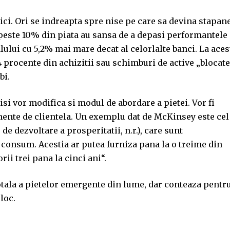
i. Ori se indreapta spre nise pe care sa devina stapane
u peste 10% din piata au sansa de a depasi performantele
lului cu 5,2% mai mare decat al celorlalte banci. La aces
 4 procente din achizitii sau schimburi de active „blocat
bi.
 isi vor modifica si modul de abordare a pietei. Vor fi
nte de clientela. Un exemplu dat de McKinsey este cel
de dezvoltare a prosperitatii, n.r.), care sunt
re consum. Acestia ar putea furniza pana la o treime din
rii trei pana la cinci ani“.
otala a pietelor emergente din lume, dar conteaza pentr
loc.