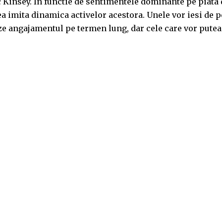
c Kinsey. In functie de sentimentele dominante pe piata 
tea imita dinamica activelor acestora. Unele vor iesi de p
eze angajamentul pe termen lung, dar cele care vor putea