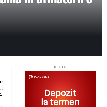
- Publicitate -
te
de
%