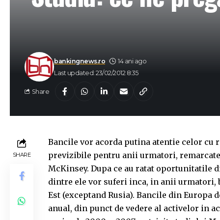
bankingnews.ro
14 ani ago
Last updated: 23/02/2012 8:35
Share
Bancile vor acorda putina atentie celor cu r
previzibile pentru anii urmatori, remarcate
SHARE
McKinsey. Dupa ce au ratat oportunitatile d
dintre ele vor suferi inca, in anii urmatori,
Est (exceptand Rusia). Bancile din Europa d
anual, din punct de vedere al activelor in a