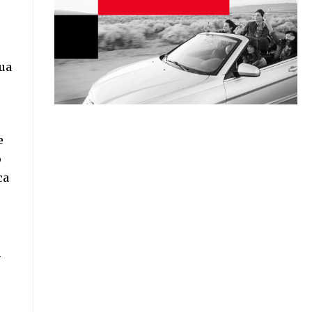
oua
e
o
ca
n