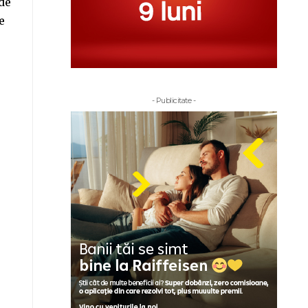
de
e
- Publicitate -