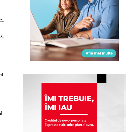
ci
e
si
at
al