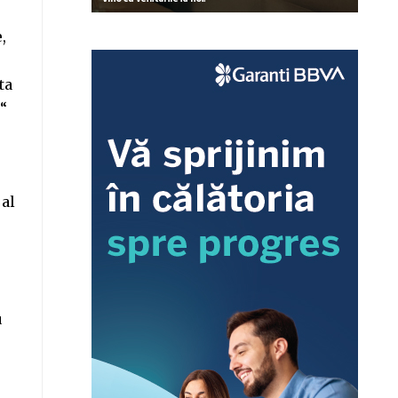
,
ta
e“
 al
u