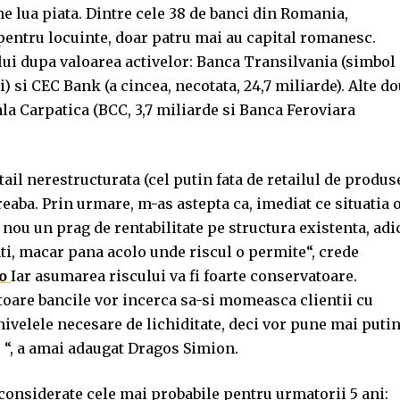
ne lua piata. Dintre cele 38 de banci din Romania,
pentru locuinte, doar patru mai au capital romanesc.
lui dupa valoarea activelor: Banca Transilvania (simbol
ei) si CEC Bank (a cincea, necotata, 24,7 miliarde). Alte d
ala Carpatica (BCC, 3,7 miliarde si Banca Feroviara
tail nerestructurata (cel putin fata de retailul de produs
 treaba. Prin urmare, m-as astepta ca, imediat ce situatia 
 nou un prag de rentabilitate pe structura existenta, adi
ti, macar pana acolo unde riscul o permite“, crede
ro
Iar asumarea riscului va fi foarte conservatoare.
toare bancile vor incerca sa-si momeasca clientii cu
nivelele necesare de lichiditate, deci vor pune mai puti
) “, a amai adaugat Dragos Simion.
 considerate cele mai probabile pentru urmatorii 5 ani: