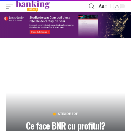
Aa
STIRI DE TOP
Ce face BNR cu profitul?