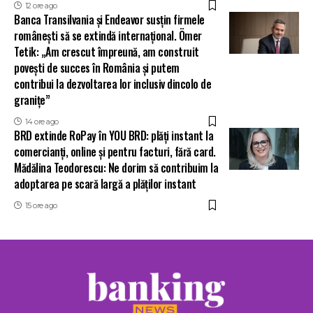
12 ore ago
Banca Transilvania și Endeavor susțin firmele
românești să se extindă internațional. Ömer
Tetik: „Am crescut împreună, am construit
povești de succes în România și putem
contribui la dezvoltarea lor inclusiv dincolo de
granițe”
14 ore ago
BRD extinde RoPay în YOU BRD: plăți instant la
comercianți, online și pentru facturi, fără card.
Mădălina Teodorescu: Ne dorim să contribuim la
adoptarea pe scară largă a plăților instant
15 ore ago