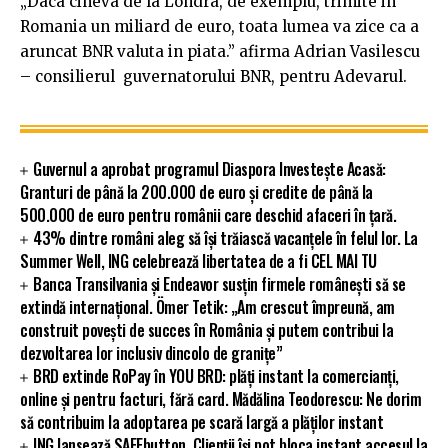
„Daca cineva de la Londra, de exemplu, trimite in
Romania un miliard de euro, toata lumea va zice ca a
aruncat BNR valuta in piata.” afirma Adrian Vasilescu
– consilierul guvernatorului BNR, pentru Adevarul.
Guvernul a aprobat programul Diaspora Investește Acasă:
Granturi de până la 200.000 de euro și credite de până la
500.000 de euro pentru românii care deschid afaceri în țară.
43% dintre români aleg să își trăiască vacanțele în felul lor. La
Summer Well, ING celebrează libertatea de a fi CEL MAI TU
Banca Transilvania și Endeavor susțin firmele românești să se
extindă internațional. Ömer Tetik: „Am crescut împreună, am
construit povești de succes în România și putem contribui la
dezvoltarea lor inclusiv dincolo de granițe”
BRD extinde RoPay în YOU BRD: plăți instant la comercianți,
online și pentru facturi, fără card. Mădălina Teodorescu: Ne dorim
să contribuim la adoptarea pe scară largă a plăților instant
ING lansează SAFEbutton. Clienții își pot bloca instant accesul la