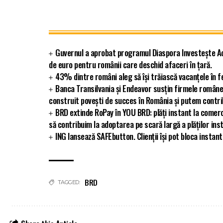
Guvernul a aprobat programul Diaspora Investește Ac
de euro pentru românii care deschid afaceri în țară.
43% dintre români aleg să își trăiască vacanțele în f
Banca Transilvania și Endeavor susțin firmele române
construit povești de succes în România și putem contribu
BRD extinde RoPay în YOU BRD: plăți instant la comerc
să contribuim la adoptarea pe scară largă a plăților ins
ING lansează SAFEbutton. Clienții își pot bloca insta
BRD
TAGGED: