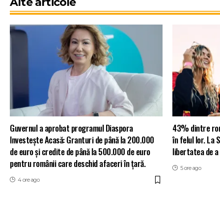
Alte articole
Guvernul a aprobat programul Diaspora
43% dintre româ
Investește Acasă: Granturi de până la 200.000
în felul lor. L
de euro și credite de până la 500.000 de euro
libertatea de a
pentru românii care deschid afaceri în țară.
5 ore ago
4 ore ago