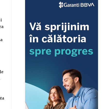
i
ra
za
le
a
ata