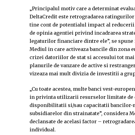
„Principalul motiv care a determinat evalu
DeltaCredit este retrogradarea ratingurilor
tine cont de potentialul impact al reducer
de opinia agentiei privind incadrarea strat
legaturilor financiare dintre ele”, se spun
Mediul in care activeaza bancile din zona eu
crizei datoriilor de stat si accesului tot ma
planurile de vanzare de active si restrange
vizeaza mai mult divizia de investitii a gru
„Cu toate acestea, multe banci vest-europene
in privinta utilizarii resurselor limitate de
disponibilitatii si/sau capacitatii bancilor
subsidiarelor din strainatate”, considera M
declansate de acelasi factor – retrogradarea
individual.