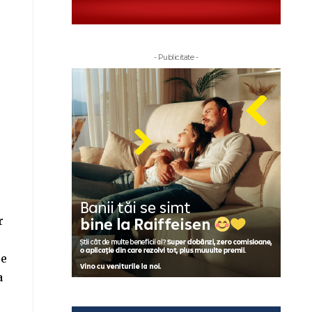
- Publicitate -
r
re
a