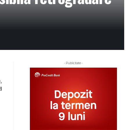
- Publicitate -
,
d