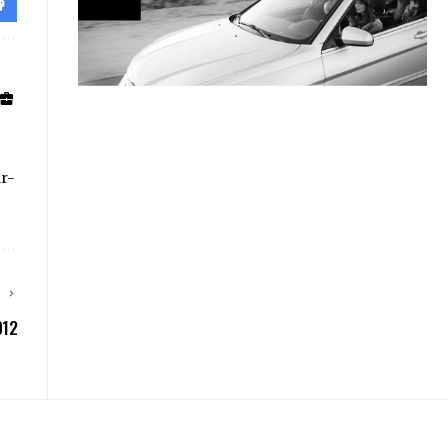
ar-
E
012