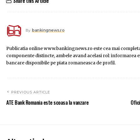
Share this Article
bankingnews.ro
By
Publicatia online www.bankingnews.ro este cea mai completa s
componente distincte, ambele avand acelasi rol: informarea exac
bancare disponibile pe piata romaneasca de profil.
PREVIOUS ARTICLE
ATE Bank Romania este scoasa la vanzare
Ofic