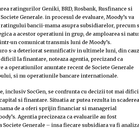
area ratingurilor Geniki, BRD, Rosbank, Rusfinance si
 Societe Generale. in procesul de evaluare, Moody’s va
ii ratingului bancii-mama asupra subsidiarelor, precum s
egica a acestor operatiuni in grup, de amploarea si natu
e intr-un comunicat transmis luni de Moody’s.
ro s-a deteriorat semnificativ in ultimele luni, din cau
i dificil la finantare, noteaza agentia, precizand ca
re a operatiunilor anuntate recent de Societe Generale
pului, si nu operatiunile bancare internationale.
, inclusiv SocGen, se confrunta cu decizii tot mai difici
 capital si finantare. Situatia ar putea rezulta in scadere
-mama de a oferi sprijin financiar si managerial
oody’s. Agentia precizeaza ca evaluarile au fost
 Societe Generale – insa fiecare subsidiara va fi analiz