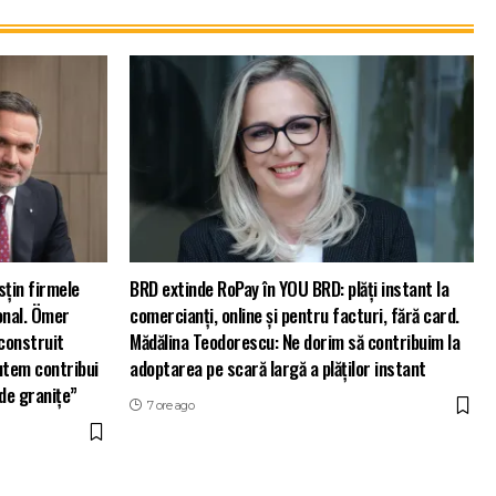
sțin firmele
BRD extinde RoPay în YOU BRD: plăți instant la
onal. Ömer
comercianți, online și pentru facturi, fără card.
construit
Mădălina Teodorescu: Ne dorim să contribuim la
utem contribui
adoptarea pe scară largă a plăților instant
 de granițe”
7 ore ago