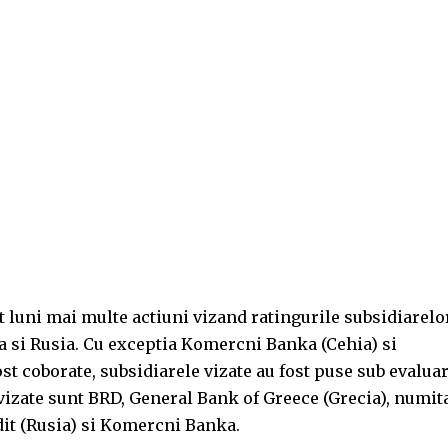
t luni mai multe actiuni vizand ratingurile subsidiarelo
a si Rusia. Cu exceptia Komercni Banka (Cehia) si
ost coborate, subsidiarele vizate au fost puse sub evalua
 vizate sunt BRD, General Bank of Greece (Grecia), numit
dit (Rusia) si Komercni Banka.