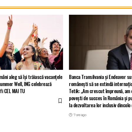
ni aleg să își trăiască vacanțele
Banca Transilvania și Endeavor su
a Summer Well, ING celebrează
românești să se extindă internați
 fi CEL MAI TU
Tetik: „Am crescut împreună, am 
povești de succes în România și p
la dezvoltarea lor inclusiv dincolo
7 ore ago