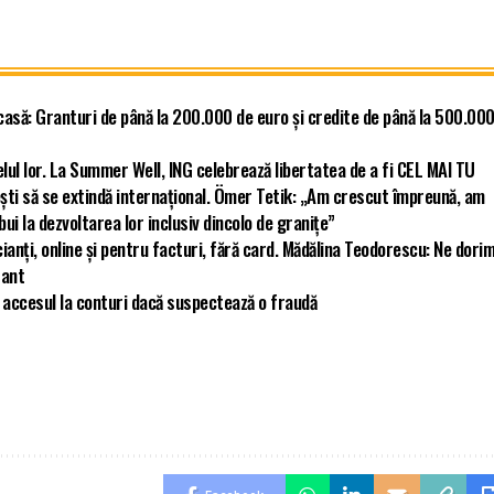
asă: Granturi de până la 200.000 de euro și credite de până la 500.00
elul lor. La Summer Well, ING celebrează libertatea de a fi CEL MAI TU
ști să se extindă internațional. Ömer Tetik: „Am crescut împreună, am
i la dezvoltarea lor inclusiv dincolo de granițe”
ianți, online și pentru facturi, fără card. Mădălina Teodorescu: Ne dori
tant
nt accesul la conturi dacă suspectează o fraudă