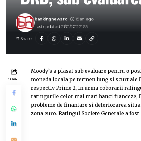
bankingnews.ro
15 ani ago
Last updated: 21/01/2012 21:55
Share
Moody’s a plasat sub evaluare pentru o posi
moneda locala pe termen lung si scurt ale B
SHARE
respectiv Prime-2, in urma coborarii rating
ratingurile celor mai mari banci franceze, 
probleme de finantare si deteriorarea situat
zona euro. Ratingul Societe Generale a fost 