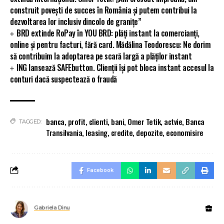
construit povești de succes în România și putem contribui la
dezvoltarea lor inclusiv dincolo de granițe”
BRD extinde RoPay în YOU BRD: plăți instant la comercianți,
online și pentru facturi, fără card. Mădălina Teodorescu: Ne dorim
să contribuim la adoptarea pe scară largă a plăților instant
ING lansează SAFEbutton. Clienții își pot bloca instant accesul la
conturi dacă suspectează o fraudă
banca
,
profit
,
clienti
,
bani
,
Omer Tetik
,
actvie
,
Banca
TAGGED:
Transilvania
,
leasing
,
credite
,
depozite
,
economisire
Facebook
Gabriela Dinu