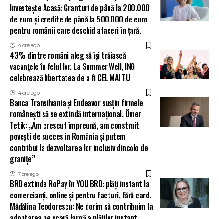
Investește Acasă: Granturi de până la 200.000
de euro și credite de până la 500.000 de euro
pentru românii care deschid afaceri în țară.
4 ore ago
43% dintre români aleg să își trăiască
vacanțele în felul lor. La Summer Well, ING
celebrează libertatea de a fi CEL MAI TU
4 ore ago
Banca Transilvania și Endeavor susțin firmele
românești să se extindă internațional. Ömer
Tetik: „Am crescut împreună, am construit
povești de succes în România și putem
contribui la dezvoltarea lor inclusiv dincolo de
granițe”
7 ore ago
BRD extinde RoPay în YOU BRD: plăți instant la
comercianți, online și pentru facturi, fără card.
Mădălina Teodorescu: Ne dorim să contribuim la
adoptarea pe scară largă a plăților instant