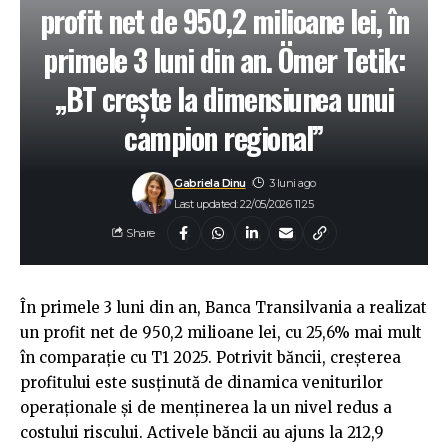
profit net de 950,2 milioane lei, în
primele 3 luni din an. Ömer Tetik:
„BT crește la dimensiunea unui
campion regional”
Gabriela Dinu
3 luni ago
Last updated: 22/05/2026 11:25
Share
În primele 3 luni din an, Banca Transilvania a realizat
un profit net de 950,2 milioane lei, cu 25,6% mai mult
în comparație cu T1 2025. Potrivit băncii, creșterea
profitului este susținută de dinamica veniturilor
operaționale și de menținerea la un nivel redus a
costului riscului. Activele băncii au ajuns la 212,9