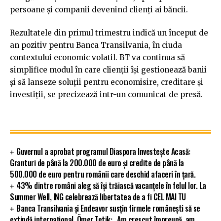
persoane și companii devenind clienți ai băncii.
Rezultatele din primul trimestru indică un început de
an pozitiv pentru Banca Transilvania, în ciuda
contextului economic volatil. BT va continua să
simplifice modul în care clienții își gestionează banii
și să lanseze soluții pentru economisire, creditare și
investiții, se precizează intr-un comunicat de presă.
Guvernul a aprobat programul Diaspora Investește Acasă:
Granturi de până la 200.000 de euro și credite de până la
500.000 de euro pentru românii care deschid afaceri în țară.
43% dintre români aleg să își trăiască vacanțele în felul lor. La
Summer Well, ING celebrează libertatea de a fi CEL MAI TU
Banca Transilvania și Endeavor susțin firmele românești să se
extindă internațional. Ömer Tetik: „Am crescut împreună, am