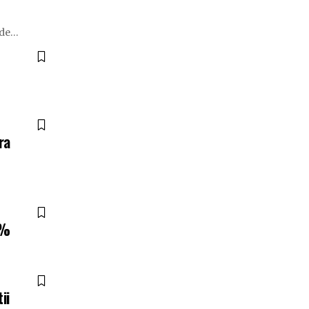
 de
…
ra
5%
ii