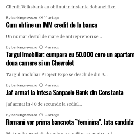
Clientii Volksbank au obtinut in instanta dobanzi fixe
…
By
bankingnews.ro
14 ani ago
Cum obtine un IMM credit de la banca
Un numar destul de mare de antreprenori se
…
By
bankingnews.ro
14 ani ago
Targul Imobiliar: cumpara cu 50.000 euro un aparta
doua camere si un Chevrolet
Targul Imobiliar Project Expo se deschide din 9
…
By
bankingnews.ro
14 ani ago
Jaf armat la Intesa Sanpaolo Bank din Constanta
Jaf armat in 40 de secunde la sediul
…
By
bankingnews.ro
14 ani ago
Romanii vor prima bancnota ”feminina”. Iata candida
Mai multe asociatii de voluntari militeaza pentru a-l
…