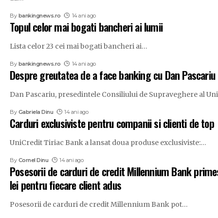
By
bankingnews.ro
14 ani ago
Topul celor mai bogati bancheri ai lumii
Lista celor 23 cei mai bogati bancheri ai
…
By
bankingnews.ro
14 ani ago
Despre greutatea de a face banking cu Dan Pascariu
Dan Pascariu, presedintele Consiliului de Supraveghere al Un
By
Gabriela Dinu
14 ani ago
Carduri exclusiviste pentru companii si clienti de top
UniCredit Tiriac Bank a lansat doua produse exclusiviste:
…
By
Cornel Dinu
14 ani ago
Posesorii de carduri de credit Millennium Bank prim
lei pentru fiecare client adus
Posesorii de carduri de credit Millennium Bank pot
…