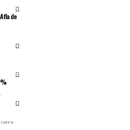
Afla de
00%
…
 care s-