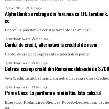
By
Cornel Dinu
14 ani ago
Alpha Bank se retrage din fuziunea cu EFG Eurobank. 
ce
Boardul Alpha Bank a cerut actionarilor sa anuleze
…
By
bankingnews.ro
14 ani ago
Cardul de credit, alternativa la creditul de nevoi
Cardul de credit va reprezenta o alternativa pentru
…
By
bankingnews.ro
14 ani ago
Cel mai scump credit din Romania: dobanda de 3.7
Viva Credit, institutia financiara nebancara care ofera credite
By
bankingnews.ro
14 ani ago
Prima Casa: La periferie e mai ieftin. Iata calculul
Bragadiru, Prelungirea Ghencea, Popesti-Leordeni sunt zone
au
…