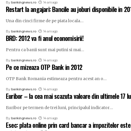
By
bankingnews.ro
14 ani ago
Restart la angajari: Bancile au joburi disponibile in 20
Una din cinci firme de pe piata locala
…
By
bankingnews.ro
14 ani ago
BRD: 2012 va fi anul economisirii!
Pentru ca banii sunt mai putini si mai
…
By
bankingnews.ro
14 ani ago
Pe ce mizeaza OTP Bank in 2012
OTP Bank Romania estimeaza pentru acest an o
…
By
bankingnews.ro
14 ani ago
Euribor – la cea mai scazuta valoare din ultimele 17 lu
Euribor pe termen de trei luni, principalul indicator
…
By
bankingnews.ro
14 ani ago
Esec: plata online prin card bancar a impozitelor este