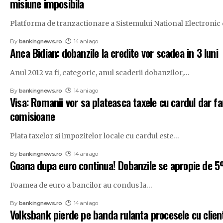
misiune imposibila
Platforma de tranzactionare a Sistemului National Electronic
By
bankingnews.ro
14 ani ago
Anca Bidian: dobanzile la credite vor scadea in 3 luni
Anul 2012 va fi, categoric, anul scaderii dobanzilor,
…
By
bankingnews.ro
14 ani ago
Visa: Romanii vor sa plateasca taxele cu cardul dar fa
comisioane
Plata taxelor si impozitelor locale cu cardul este
…
By
bankingnews.ro
14 ani ago
Goana dupa euro continua! Dobanzile se apropie de 
Foamea de euro a bancilor au condus la
…
By
bankingnews.ro
14 ani ago
Volksbank pierde pe banda rulanta procesele cu client