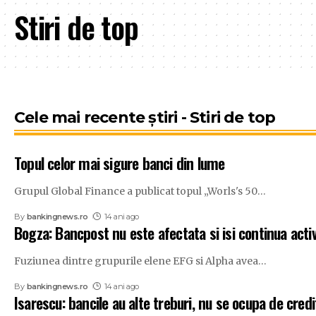
Stiri de top
Cele mai recente știri - Stiri de top
Topul celor mai sigure banci din lume
Grupul Global Finance a publicat topul „Worls's 50
…
By
bankingnews.ro
14 ani ago
Bogza: Bancpost nu este afectata si isi continua acti
Fuziunea dintre grupurile elene EFG si Alpha avea
…
By
bankingnews.ro
14 ani ago
Isarescu: bancile au alte treburi, nu se ocupa de credi