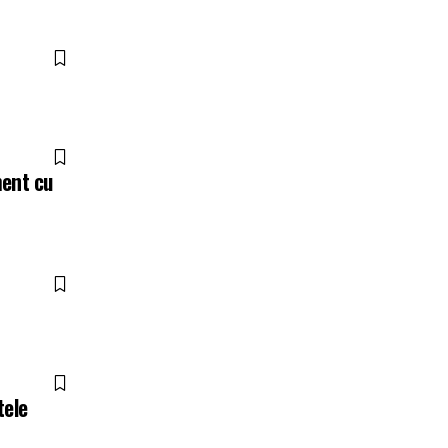
ment cu
tele