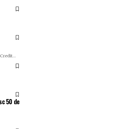
iCredit
…
esc 50 de