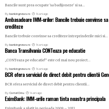
Bancile sunt prea ocupate 'sa badijoneze' si sa
…
By
bankingnews.ro
14 ani ago
Ambasadoare IMM-urilor: Bancile trebuie convinse sa
crediteze
Bancile trebuie convinse sa crediteze intreprinderile mici si
…
By
bankingnews.ro
14 ani ago
Banca Transilvania CONTeaza pe educatie
„CONTeaza pe educatie!” este cel mai nou proiect
…
By
bankingnews.ro
14 ani ago
BCR ofera serviciul de direct debit pentru clientii Gen
BCR ofera serviciul de direct debit pentru clientii
…
By
Cornel Dinu
14 ani ago
EximBank: IMM-urile raman tinta noastra principala
EximBank a platit in perioada 2009 – 2011
…