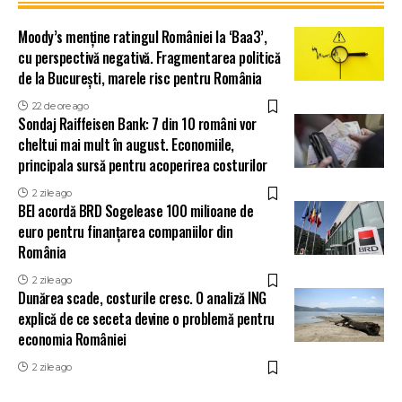
Moody’s menține ratingul României la ‘Baa3’,
cu perspectivă negativă. Fragmentarea politică
de la București, marele risc pentru România
22 de ore ago
Sondaj Raiffeisen Bank: 7 din 10 români vor
cheltui mai mult în august. Economiile,
principala sursă pentru acoperirea costurilor
2 zile ago
BEI acordă BRD Sogelease 100 milioane de
euro pentru finanțarea companiilor din
România
2 zile ago
Dunărea scade, costurile cresc. O analiză ING
explică de ce seceta devine o problemă pentru
economia României
2 zile ago