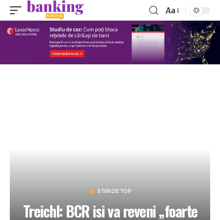
Aa
STIRI DE TOP
Treichl: BCR isi va reveni „foarte