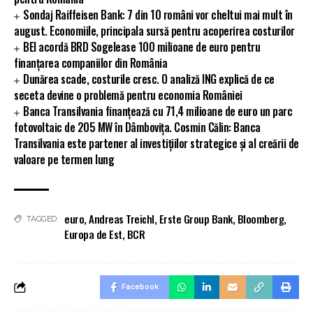
Sondaj Raiffeisen Bank: 7 din 10 români vor cheltui mai mult în
august. Economiile, principala sursă pentru acoperirea costurilor
BEI acordă BRD Sogelease 100 milioane de euro pentru
finanțarea companiilor din România
Dunărea scade, costurile cresc. O analiză ING explică de ce
seceta devine o problemă pentru economia României
Banca Transilvania finanțează cu 71,4 milioane de euro un parc
fotovoltaic de 205 MW în Dâmbovița. Cosmin Călin: Banca
Transilvania este partener al investițiilor strategice și al creării de
valoare pe termen lung
euro
,
Andreas Treichl
,
Erste Group Bank
,
Bloomberg
,
TAGGED:
Europa de Est
,
BCR
Facebook