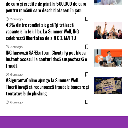
de euro și credite de până la 500.000 de euro
pentru românii care deschid afaceri în țară.
2 ore ago
43% dintre români aleg să își trăiască
vacanțele în felul lor. La Summer Well, ING
celebrează libertatea de a fi CEL MAI TU
3 ore ago
ING lansează SAFEbutton. Clienții își pot bloca
instant accesul la conturi dacă suspectează o
fraudă
6 ore ago
#SigurantaOnline ajunge la Summer Well.
Tinerii învață să recunoască fraudele bancare și
tentativele de phishing
6 ore ago