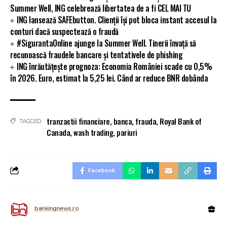
Summer Well, ING celebrează libertatea de a fi CEL MAI TU
ING lansează SAFEbutton. Clienții își pot bloca instant accesul la
conturi dacă suspectează o fraudă
#SigurantaOnline ajunge la Summer Well. Tinerii învață să
recunoască fraudele bancare și tentativele de phishing
ING înrăutățește prognoza: Economia României scade cu 0,5%
în 2026. Euro, estimat la 5,25 lei. Când ar reduce BNR dobânda
tranzactii financiare
,
banca
,
frauda
,
Royal Bank of
TAGGED:
Canada
,
wash trading
,
pariuri
Facebook
bankingnews.ro