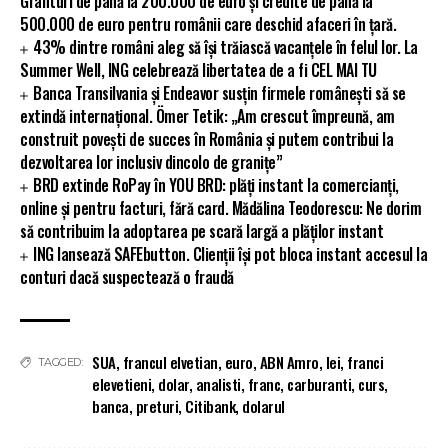
Granturi de până la 200.000 de euro și credite de până la
500.000 de euro pentru românii care deschid afaceri în țară.
43% dintre români aleg să își trăiască vacanțele în felul lor. La
Summer Well, ING celebrează libertatea de a fi CEL MAI TU
Banca Transilvania și Endeavor susțin firmele românești să se
extindă internațional. Ömer Tetik: „Am crescut împreună, am
construit povești de succes în România și putem contribui la
dezvoltarea lor inclusiv dincolo de granițe”
BRD extinde RoPay în YOU BRD: plăți instant la comercianți,
online și pentru facturi, fără card. Mădălina Teodorescu: Ne dorim
să contribuim la adoptarea pe scară largă a plăților instant
ING lansează SAFEbutton. Clienții își pot bloca instant accesul la
conturi dacă suspectează o fraudă
SUA
,
francul elvetian
,
euro
,
ABN Amro
,
lei
,
franci
TAGGED:
elevetieni
,
dolar
,
analisti
,
franc
,
carburanti
,
curs
,
banca
,
preturi
,
Citibank
,
dolarul