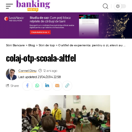
Stiri Bancare
>
Blog
>
Stiri de top
>
O altfel de experienta: pentru o zi, elevii au schimbat banca de clasa cu OTP Bank
colaj-otp-scoala-altfel
Cornel Dinu
12 ani ago
Last updated: 21/04/2014 22:58
Share