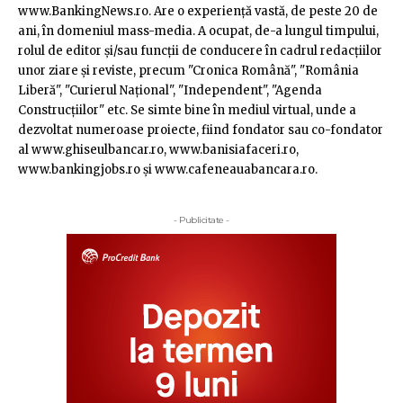
www.BankingNews.ro. Are o experienţă vastă, de peste 20 de
ani, în domeniul mass-media. A ocupat, de-a lungul timpului,
rolul de editor şi/sau funcţii de conducere în cadrul redacţiilor
unor ziare şi reviste, precum "Cronica Română", "România
Liberă", "Curierul Naţional", "Independent", "Agenda
Construcţiilor" etc. Se simte bine în mediul virtual, unde a
dezvoltat numeroase proiecte, fiind fondator sau co-fondator
al www.ghiseulbancar.ro, www.banisiafaceri.ro,
www.bankingjobs.ro şi www.cafeneauabancara.ro.
- Publicitate -