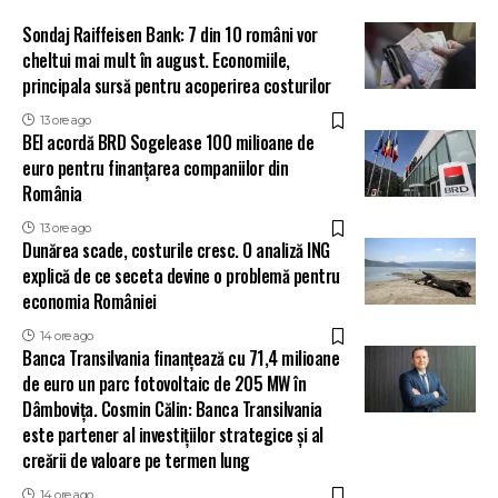
Sondaj Raiffeisen Bank: 7 din 10 români vor
cheltui mai mult în august. Economiile,
principala sursă pentru acoperirea costurilor
13 ore ago
BEI acordă BRD Sogelease 100 milioane de
euro pentru finanțarea companiilor din
România
13 ore ago
Dunărea scade, costurile cresc. O analiză ING
explică de ce seceta devine o problemă pentru
economia României
14 ore ago
Banca Transilvania finanțează cu 71,4 milioane
de euro un parc fotovoltaic de 205 MW în
Dâmbovița. Cosmin Călin: Banca Transilvania
este partener al investițiilor strategice și al
creării de valoare pe termen lung
14 ore ago