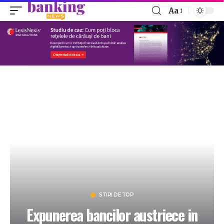
Aa
STIRI DE TOP
Expunerea bancilor austriece in