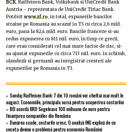
BCR
, Raiffeisen Bank, Volksbank si UniCredit Bank
Austria – reprezentata de UniCredit Tiriac Bank.
Potrivit
www.zf.ro
, in total, expunerile bancilor
straine pe Romania au scazut in T3 cu circa 2,6 mld.
euro, pana la 82,4 mld. euro. Bancile franceze si-au
redus expunerea cu 811 mil. euro, in timp ce grecii,
care erau considerati cel mai mare factor de risc, si-
au ajustat expunerile cu circa 713 mil. euro. in schimb,
olandezii si germanii au inregistrat cresteri ale
expunerilor pe Romania in T3.
Sondaj Raiffeisen Bank: 7 din 10 români vor cheltui mai mult în
august. Economiile, principala sursă pentru acoperirea costurilor
BEI acordă BRD Sogelease 100 milioane de euro pentru
finanțarea companiilor din România
Dunărea scade, costurile cresc. O analiză ING explică de ce
seceta devine o problemă pentru economia României