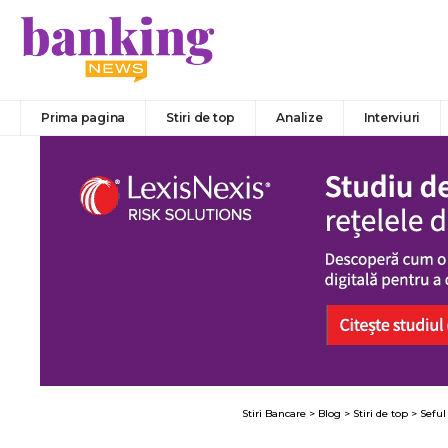
Prima pagina
Stiri de top
Analize
Interviuri
Stiri Bancare
>
Blog
>
Stiri de top
>
Seful