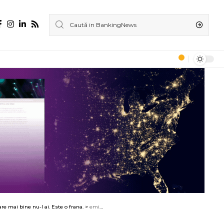
re mai bine nu-l ai. Este o frana.
>
emil-bituleanu