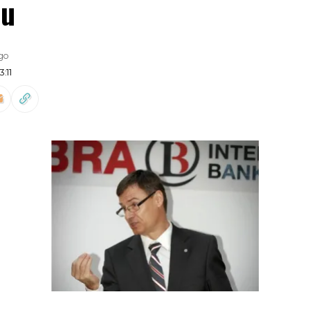
nu
ago
:11