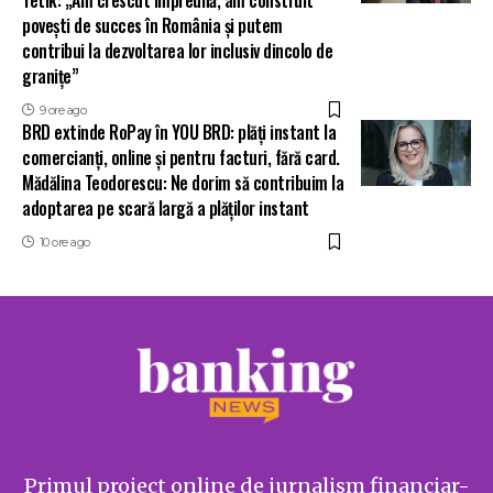
povești de succes în România și putem
contribui la dezvoltarea lor inclusiv dincolo de
granițe”
9 ore ago
BRD extinde RoPay în YOU BRD: plăți instant la
comercianți, online și pentru facturi, fără card.
Mădălina Teodorescu: Ne dorim să contribuim la
adoptarea pe scară largă a plăților instant
10 ore ago
Primul proiect online de jurnalism financiar-