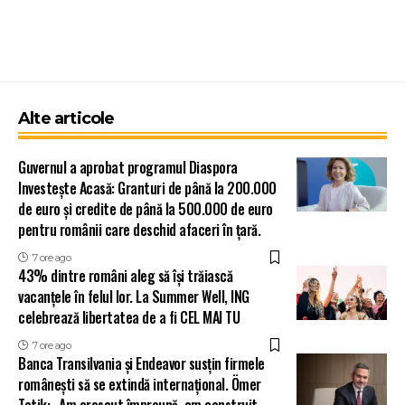
Alte articole
Guvernul a aprobat programul Diaspora
Investește Acasă: Granturi de până la 200.000
de euro și credite de până la 500.000 de euro
pentru românii care deschid afaceri în țară.
7 ore ago
43% dintre români aleg să își trăiască
vacanțele în felul lor. La Summer Well, ING
celebrează libertatea de a fi CEL MAI TU
7 ore ago
Banca Transilvania și Endeavor susțin firmele
românești să se extindă internațional. Ömer
Tetik: „Am crescut împreună, am construit