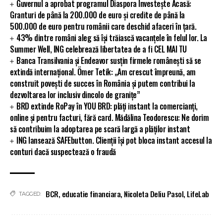
Guvernul a aprobat programul Diaspora Investește Acasă:
Granturi de până la 200.000 de euro și credite de până la
500.000 de euro pentru românii care deschid afaceri în țară.
43% dintre români aleg să își trăiască vacanțele în felul lor. La
Summer Well, ING celebrează libertatea de a fi CEL MAI TU
Banca Transilvania și Endeavor susțin firmele românești să se
extindă internațional. Ömer Tetik: „Am crescut împreună, am
construit povești de succes în România și putem contribui la
dezvoltarea lor inclusiv dincolo de granițe”
BRD extinde RoPay în YOU BRD: plăți instant la comercianți,
online și pentru facturi, fără card. Mădălina Teodorescu: Ne dorim
să contribuim la adoptarea pe scară largă a plăților instant
ING lansează SAFEbutton. Clienții își pot bloca instant accesul la
conturi dacă suspectează o fraudă
BCR
,
educatie financiara
,
Nicoleta Deliu Pasol
,
LifeLab
TAGGED: