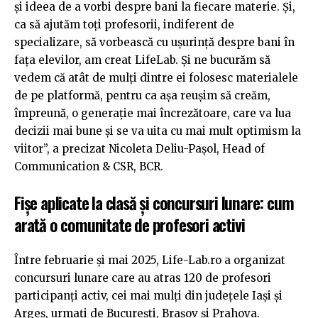
și ideea de a vorbi despre bani la fiecare materie. Și,
ca să ajutăm toți profesorii, indiferent de
specializare, să vorbească cu ușurință despre bani în
fața elevilor, am creat LifeLab. Și ne bucurăm să
vedem că atât de mulți dintre ei folosesc materialele
de pe platformă, pentru ca așa reușim să creăm,
împreună, o generație mai încrezătoare, care va lua
decizii mai bune și se va uita cu mai mult optimism la
viitor”, a precizat Nicoleta Deliu-Pașol, Head of
Communication & CSR, BCR.
Fișe aplicate la clasă și concursuri lunare: cum
arată o comunitate de profesori activi
Între februarie și mai 2025, Life-Lab.ro a organizat
concursuri lunare care au atras 120 de profesori
participanți activ, cei mai mulți din județele Iași și
Argeș, urmați de București, Brașov și Prahova.