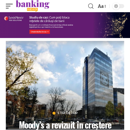
Aa
STIRI DE TOP
Moody’s a revizuit în creştere