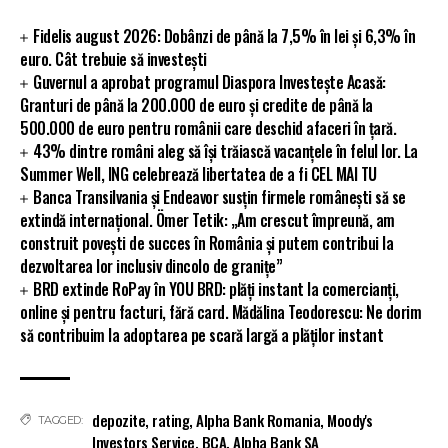
Fidelis august 2026: Dobânzi de până la 7,5% în lei și 6,3% în
euro. Cât trebuie să investești
Guvernul a aprobat programul Diaspora Investește Acasă:
Granturi de până la 200.000 de euro și credite de până la
500.000 de euro pentru românii care deschid afaceri în țară.
43% dintre români aleg să își trăiască vacanțele în felul lor. La
Summer Well, ING celebrează libertatea de a fi CEL MAI TU
Banca Transilvania și Endeavor susțin firmele românești să se
extindă internațional. Ömer Tetik: „Am crescut împreună, am
construit povești de succes în România și putem contribui la
dezvoltarea lor inclusiv dincolo de granițe”
BRD extinde RoPay în YOU BRD: plăți instant la comercianți,
online și pentru facturi, fără card. Mădălina Teodorescu: Ne dorim
să contribuim la adoptarea pe scară largă a plăților instant
depozite
,
rating
,
Alpha Bank Romania
,
Moody's
TAGGED:
Investors Service
,
BCA
,
Alpha Bank SA