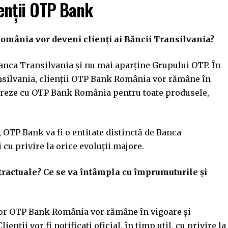
ienții OTP Bank
România vor deveni clienți ai Băncii Transilvania?
nca Transilvania și nu mai aparține Grupului OTP. În
nsilvania, clienții OTP Bank România vor rămâne în
boreze cu OTP Bank România pentru toate produsele,
 OTP Bank va fi o entitate distinctă de Banca
ți cu privire la orice evoluții majore.
tractuale? Ce se va întâmpla cu împrumuturile și
ilor OTP Bank România vor rămâne în vigoare și
enții vor fi notificați oficial, în timp util, cu privire la