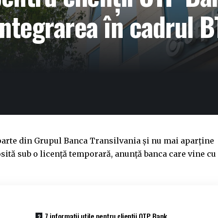
integrarea în cadrul B
arte din Grupul Banca Transilvania și nu mai aparține
sită sub o licență temporară, anunță banca care vine cu
7 informații utile pentru clienții OTP Bank