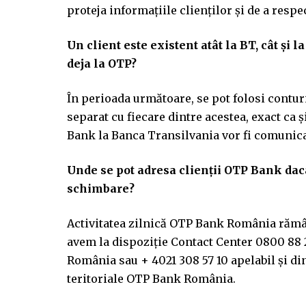
proteja informațiile clienților și de a resp
Un client este existent atât la BT, cât și l
deja la OTP?
În perioada următoare, se pot folosi conturi
separat cu fiecare dintre acestea, exact ca
Bank la Banca Transilvania vor fi comunica
Unde se pot adresa clienții OTP Bank dac
schimbare?
Activitatea zilnică OTP Bank România rămân
avem la dispoziție Contact Center 0800 88 22
România sau + 4021 308 57 10 apelabil și din s
teritoriale OTP Bank România.