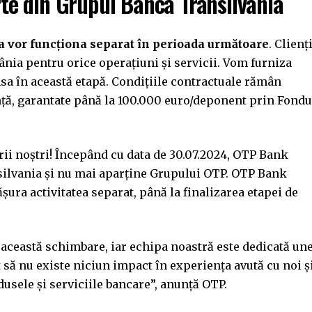
e din Grupul Banca Transilvania
 vor funcționa separat în perioada următoare
. Clienț
ia pentru orice operațiuni și servicii. Vom furniza
a în această etapă. Condițiile contractuale rămân
nță, garantate până la 100.000 euro/deponent prin Fondu
erii noștri! Începând cu data de 30.07.2024, OTP Bank
ilvania și nu mai aparține Grupului OTP. OTP Bank
ura activitatea separat, până la finalizarea etapei de
 această schimbare, iar echipa noastră este dedicată une
cât să nu existe niciun impact în experiența avută cu noi ș
dusele și serviciile bancare”, anunță OTP.