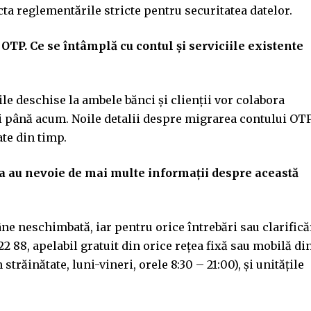
ecta reglementările stricte pentru securitatea datelor.
a OTP. Ce se întâmplă cu contul și serviciile existente
le deschise la ambele bănci și clienții vor colabora
 și până acum. Noile detalii despre migrarea contului OT
te din timp.
a au nevoie de mai multe informații despre această
e neschimbată, iar pentru orice întrebări sau clarificăr
 88, apelabil gratuit din orice rețea fixă sau mobilă di
trăinătate, luni-vineri, orele 8:30 – 21:00), și unitățile