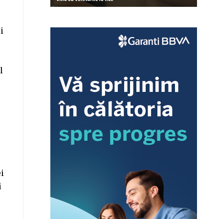
ii
l
i
i