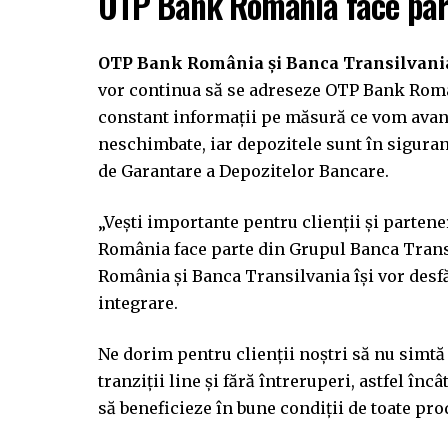
OTP Bank România face part
OTP Bank România și Banca Transilvania
vor continua să se adreseze OTP Bank Român
constant informații pe măsură ce vom avans
neschimbate, iar depozitele sunt în sigura
de Garantare a Depozitelor Bancare.
„Vești importante pentru clienții și parten
România face parte din Grupul Banca Trans
România și Banca Transilvania își vor desfăș
integrare.
Ne dorim pentru clienții noștri să nu simtă
tranziții line și fără întreruperi, astfel în
să beneficieze în bune condiții de toate pro