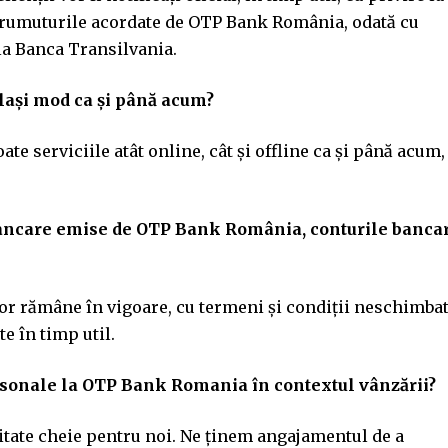
prumuturile acordate de OTP Bank România, odată cu
 la Banca Transilvania.
elași mod ca și până acum?
te serviciile atât online, cât și offline ca și până acum,
bancare emise de OTP Bank România, conturile banca
r rămâne în vigoare, cu termeni și condiții neschimbat
e în timp util.
ersonale la OTP Bank Romania în contextul vânzării?
itate cheie pentru noi. Ne ținem angajamentul de a