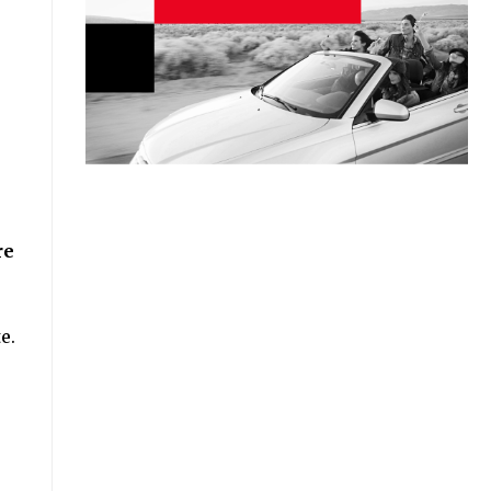
re
e.