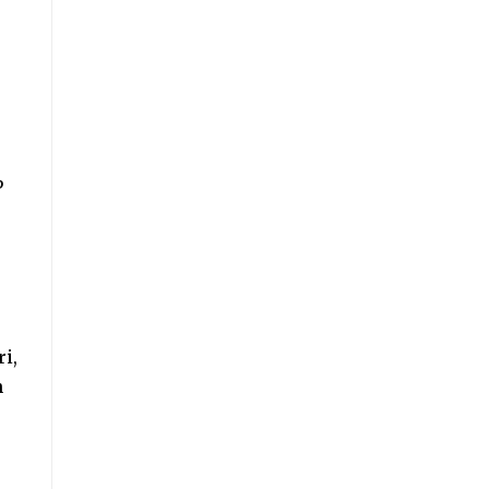
P
i,
n