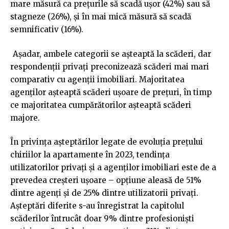
mare măsură ca prețurile să scadă ușor (42%) sau să
stagneze (26%), și în mai mică măsură să scadă
semnificativ (16%).
Așadar, ambele categorii se așteaptă la scăderi, dar
respondenții privați preconizează scăderi mai mari
comparativ cu agenții imobiliari. Majoritatea
agenților așteaptă scăderi ușoare de prețuri, în timp
ce majoritatea cumpărătorilor așteaptă scăderi
majore.
În privința așteptărilor legate de evoluția prețului
chiriilor la apartamente în 2023, tendința
utilizatorilor privați și a agenților imobiliari este de a
prevedea creșteri ușoare – opțiune aleasă de 51%
dintre agenți și de 25% dintre utilizatorii privați.
Așteptări diferite s-au înregistrat la capitolul
scăderilor întrucât doar 9% dintre profesioniști