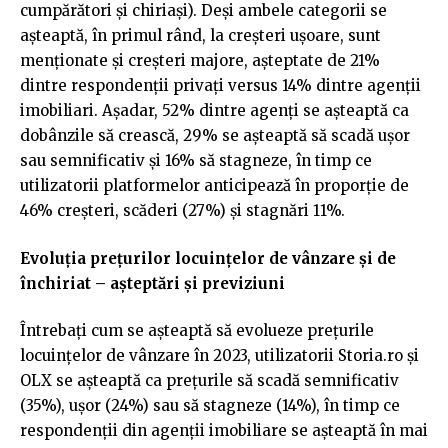
cumpărători și chiriași). Deși ambele categorii se
așteaptă, în primul rând, la creșteri ușoare, sunt
menționate și creșteri majore, așteptate de 21%
dintre respondenții privați versus 14% dintre agenții
imobiliari. Așadar, 52% dintre agenți se așteaptă ca
dobânzile să crească, 29% se așteaptă să scadă ușor
sau semnificativ și 16% să stagneze, în timp ce
utilizatorii platformelor anticipează în proporție de
46% creșteri, scăderi (27%) și stagnări 11%.
Evoluția prețurilor locuințelor de vânzare și de
închiriat – așteptări și previziuni
Întrebați cum se așteaptă să evolueze prețurile
locuințelor de vânzare în 2023, utilizatorii Storia.ro și
OLX se așteaptă ca prețurile să scadă semnificativ
(35%), ușor (24%) sau să stagneze (14%), în timp ce
respondenții din agenții imobiliare se așteaptă în mai