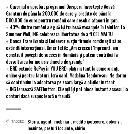
Guvernul a aprobat programul Diaspora Investește Acasă:
Granturi de până la 200.000 de euro și credite de până la
500.000 de euro pentru românii care deschid afaceri în țară.
43% dintre români aleg să își trăiască vacanțele în felul lor. La
Summer Well, ING celebrează libertatea de a fi CEL MAI TU
Banca Transilvania și Endeavor susțin firmele românești să se
extindă internațional. Ömer Tetik: „Am crescut împreună, am
construit povești de succes în România și putem contribui la
dezvoltarea lor inclusiv dincolo de granițe”
BRD extinde RoPay în YOU BRD: plăți instant la comercianți,
online și pentru facturi, fără card. Mădălina Teodorescu: Ne dorim
să contribuim la adoptarea pe scară largă a plăților instant
ING lansează SAFEbutton. Clienții își pot bloca instant accesul la
conturi dacă suspectează o fraudă
Storia
,
agenti imobiliari
,
credite ipotecare
,
dobanzi
,
TAGGED:
locuinte
,
preturi locuinte
,
chirie