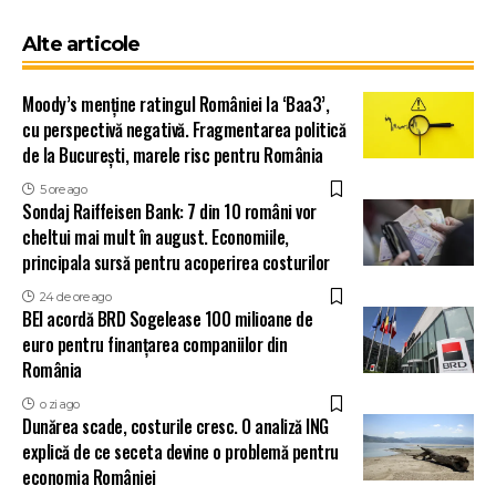
Alte articole
Moody’s menține ratingul României la ‘Baa3’,
cu perspectivă negativă. Fragmentarea politică
de la București, marele risc pentru România
5 ore ago
Sondaj Raiffeisen Bank: 7 din 10 români vor
cheltui mai mult în august. Economiile,
principala sursă pentru acoperirea costurilor
24 de ore ago
BEI acordă BRD Sogelease 100 milioane de
euro pentru finanțarea companiilor din
România
o zi ago
Dunărea scade, costurile cresc. O analiză ING
explică de ce seceta devine o problemă pentru
economia României