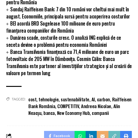
pentru România
Sondaj Raiffeisen Bank: 7 din 10 români vor cheltui mai mult în
august. Economiile, principala sursă pentru acoperirea costurilor
BEI acordă BRD Sogelease 100 milioane de euro pentru
finanțarea companiilor din România
Dunărea scade, costurile cresc. O analiză ING explică de ce
seceta devine o problemă pentru economia României
Banca Transilvania finanțează cu 71,4 milioane de euro un parc
fotovoltaic de 205 MW în Dâmbovița. Cosmin Călin: Banca
Transilvania este partener al investițiilor strategice și al creării de
valoare pe termen lung
cost
,
tehnologie
,
sustenabilitate
,
AI
,
carbon
,
Raiffeisen
TAGGED:
Bank România
,
COMPETITIV
,
Andreea Nicolae
,
Alin
Neacșu
,
banca
,
New Economy Hub
,
companii
Facebook