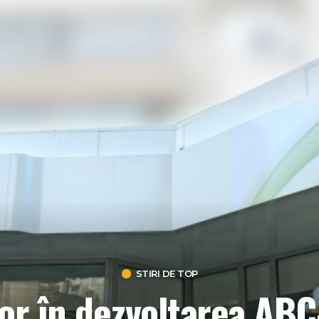
STIRI DE TOP
or în dezvoltarea ABC