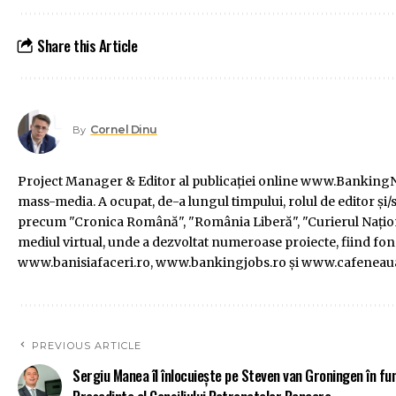
Share this Article
Cornel Dinu
By
Project Manager & Editor al publicaţiei online www.BankingNe
mass-media. A ocupat, de-a lungul timpului, rolul de editor şi/s
precum "Cronica Română", "România Liberă", "Curierul Naţiona
mediul virtual, unde a dezvoltat numeroase proiecte, fiind f
www.banisiafaceri.ro, www.bankingjobs.ro şi www.cafeneau
PREVIOUS ARTICLE
Sergiu Manea îl înlocuiește pe Steven van Groningen în fu