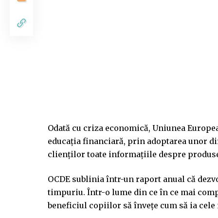
Odată cu criza economică, Uniunea European
educația financiară, prin adoptarea unor dir
clienților toate informațiile despre produs
OCDE sublinia într-un raport anual că dezvo
timpuriu. Într-o lume din ce în ce mai compl
beneficiul copiilor să învețe cum să ia cele