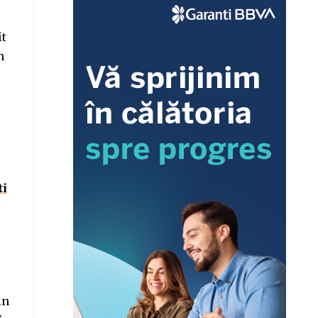
it
n
ti
in