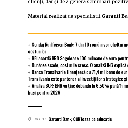
clienți, dar și de a genera schimbări pozit
Material realizat de specialistii
Garanti B
Sondaj Raiffeisen Bank: 7 din 10 români vor cheltui m
costurilor
BEI acordă BRD Sogelease 100 milioane de euro pentr
Dunărea scade, costurile cresc. O analiză ING explic
Banca Transilvania finanțează cu 71,4 milioane de eu
Transilvania este partener al investițiilor strategice și
Analiza BCR: BNR va ține dobânda la 6,50% până în ma
bază pentru 2026
Garanti Bank
,
CONTeaza pe educatie
TAGGED: