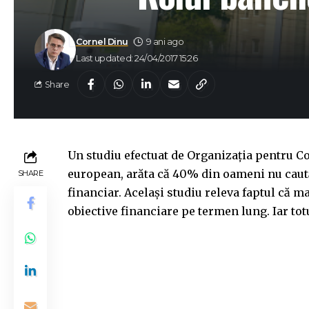
Cornel Dinu
9 ani ago
Last updated: 24/04/2017 15:26
Share
Un studiu efectuat de Organizația pentru C
european, arăta că 40% din oameni nu caută
SHARE
financiar. Același studiu releva faptul că m
obiective financiare pe termen lung. Iar tot