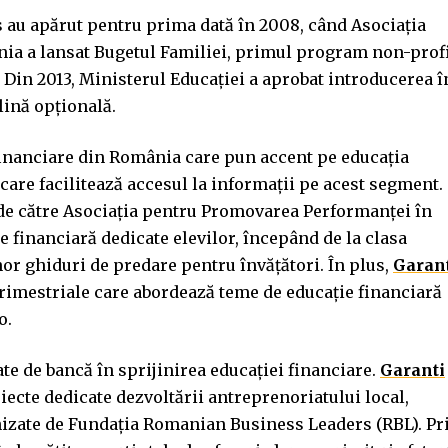
s au apărut pentru prima dată în 2008, când Asociația
ia a lansat Bugetul Familiei, primul program non-prof
. Din 2013, Ministerul Educației a aprobat introducerea î
lină opțională.
 financiare din România care pun accent pe educația
care facilitează accesul la informații pe acest segment.
ea de către Asociația pentru Promovarea Performanței în
e financiară dedicate elevilor, începând de la clasa
unor ghiduri de predare pentru învățători. În plus,
Garan
 trimestriale care abordează teme de educație financiară
o.
te de bancă în sprijinirea educației financiare.
Garanti
iecte dedicate dezvoltării antreprenoriatului local,
nizate de Fundația Romanian Business Leaders (RBL). Pr