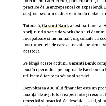
intermediul atelierelor, participanții şi-au 
practice de la antreprenori cu experiență.
susţinut sesiuni dedicate finanţării afaceri
Totodată,
Garanti Bank
a fost partener al
sprijinind o serie de workshop-uri denumi
începătoare și nu numai”, organizate cu sco
instrumentele de care au nevoie pentru a-și 
acestora.
Pe lângă aceste acțiuni,
Garanti Bank
compl
postări periodice pe pagina de Facebook a b
utilizate diferite produse și servicii.
Dezvoltarea ABC-ului financiar este un proc
nuanță, de a-și folosi experiența și resurse
teoretică și practică. Se deschid, astfel, și 