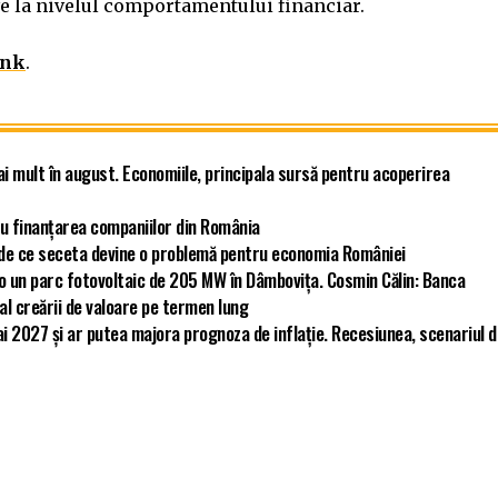
ive la nivelul comportamentului financiar.
ank
.
ai mult în august. Economiile, principala sursă pentru acoperirea
u finanțarea companiilor din România
ă de ce seceta devine o problemă pentru economia României
ro un parc fotovoltaic de 205 MW în Dâmbovița. Cosmin Călin: Banca
 al creării de valoare pe termen lung
i 2027 și ar putea majora prognoza de inflație. Recesiunea, scenariul 