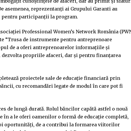
îmbogăţit cunoştinţele de afaceri, dar au primit şi sfatur
 De asemenea, reprezentanţi ai Grupului Garanti au
i pentru participanţii la program.
 Asociației Professional Women’s Network România (PWN
te “Trusa de instrumente pentru antreprenoare
pul de a oferi antreprenoarelor informațiile și
dezvolta propriile afaceri, dar şi pentru finanţarea
etează proiectele sale de educație financiară prin
ăncii, cu recomandări legate de modul în care pot fi
es de lungă durată. Rolul băncilor capătă astfel o nouă
le în a le oferi oamenilor o formă de educație completă,
noi oportunități, de a contribui la formarea viitorilor