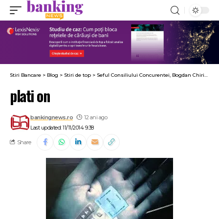
Stiri Bancare
>
Blog
>
Stiri de top
>
Seful Consiliului Concurentei, Bogdan Chiritoiu, crede ca bancile au timp sa leneveasca
plati on
bankingnews.ro
12 ani ago
Last updated: 11/11/2014 9:38
Share