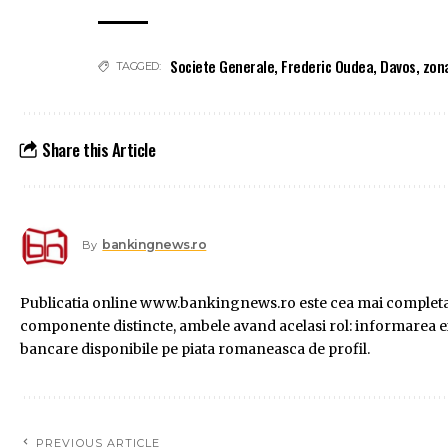
Societe Generale
,
Frederic Oudea
,
Davos
,
zon
TAGGED:
Share this Article
bankingnews.ro
By
Publicatia online www.bankingnews.ro este cea mai completa s
componente distincte, ambele avand acelasi rol: informarea exac
bancare disponibile pe piata romaneasca de profil.
PREVIOUS ARTICLE