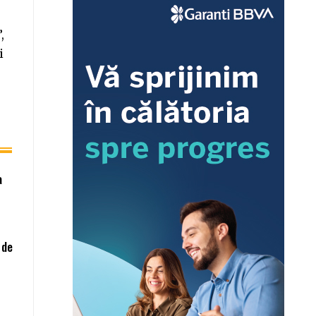
,
i
a
 de