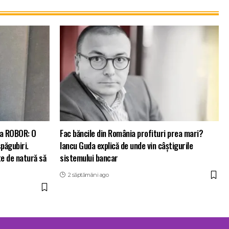
ția ROBOR: O
Fac băncile din România profituri prea mari?
păgubiri.
Iancu Guda explică de unde vin câștigurile
te de natură să
sistemului bancar
2 săptămâni ago