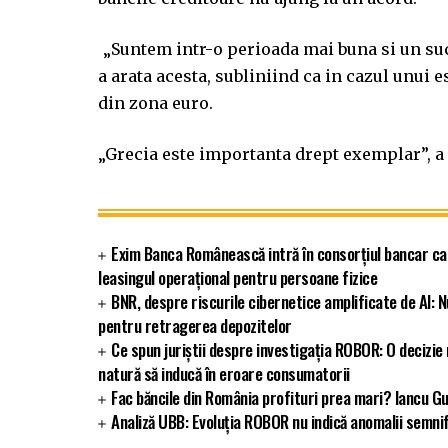
„Suntem intr-o perioada mai buna si un succ
a arata acesta, subliniind ca in cazul unui 
din zona euro.
„Grecia este importanta drept exemplar”, a 
Exim Banca Românească intră în consorțiul bancar ca
leasingul operațional pentru persoane fizice
BNR, despre riscurile cibernetice amplificate de AI: N
pentru retragerea depozitelor
Ce spun juriștii despre investigația ROBOR: O decizi
natură să inducă în eroare consumatorii
Fac băncile din România profituri prea mari? Iancu Gu
Analiză UBB: Evoluția ROBOR nu indică anomalii semnifi