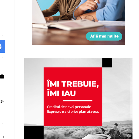
ar-
E