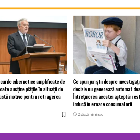
curile cibernetice amplificate de
Ce spun juriștii despre investiga
ate susține plățile în situații de
decizie nu generează automat des
xistă motive pentru retragerea
Întreținerea acestei așteptări es
inducă în eroare consumatorii
2 săptămâni ago