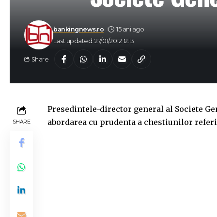
bankingnews.ro
15 ani ago
Last updated: 27/01/2012 12:13
Share
Presedintele-director general al Societe Gen
abordarea cu prudenta a chestiunilor referi
SHARE