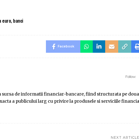
a euro
,
banci
Facebook
Follow:
ursa de informatii financiar-bancare, fiind structurata pe doua
ta a publicului larg cu privire la produsele si serviciile financi
NEXT ARTICL