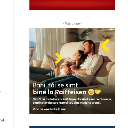
- Publicitate -
t
 si