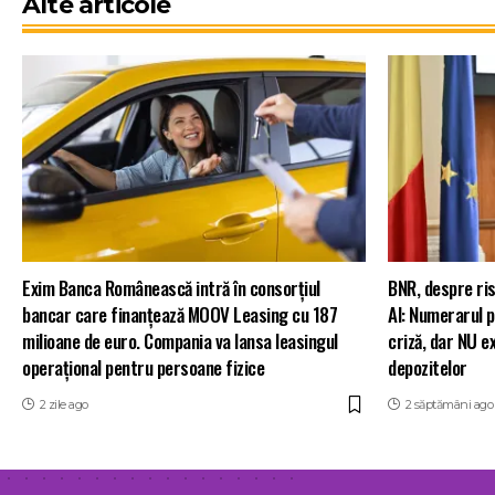
Alte articole
Exim Banca Românească intră în consorțiul
BNR, despre ris
bancar care finanțează MOOV Leasing cu 187
AI: Numerarul po
milioane de euro. Compania va lansa leasingul
criză, dar NU e
operațional pentru persoane fizice
depozitelor
2 zile ago
2 săptămâni ago