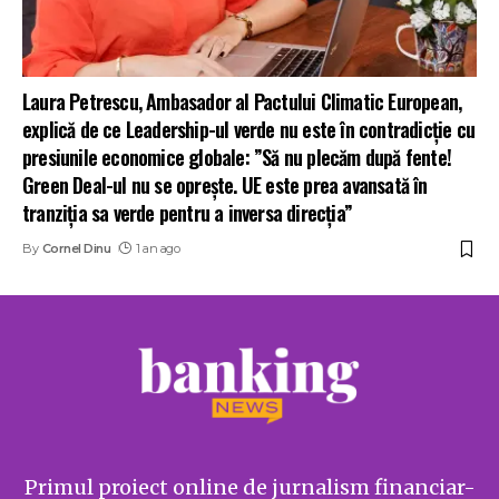
Laura Petrescu, Ambasador al Pactului Climatic European,
explică de ce Leadership-ul verde nu este în contradicție cu
presiunile economice globale: ”Să nu plecăm după fente!
Green Deal-ul nu se oprește. UE este prea avansată în
tranziția sa verde pentru a inversa direcția”
By
Cornel Dinu
1 an ago
Primul proiect online de jurnalism financiar-