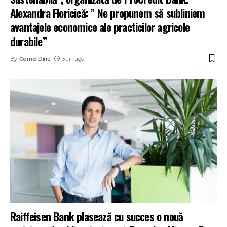
Alexandra Floricică: ” Ne propunem să subliniem
avantajele economice ale practicilor agricole
durabile”
By
Cornel Dinu
3 ani ago
Raiffeisen Bank plasează cu succes o nouă