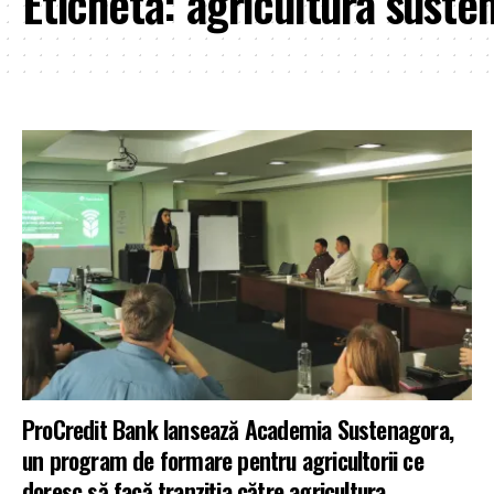
Etichetă:
agricultura susten
ProCredit Bank lansează Academia Sustenagora,
un program de formare pentru agricultorii ce
doresc să facă tranziția către agricultura