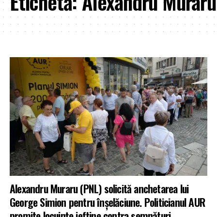
Etichetă:
Alexandru Muraru
Alexandru Muraru (PNL) solicită anchetarea lui
George Simion pentru înşelăciune. Politicianul AUR
promite locuințe ieftine contra semnături