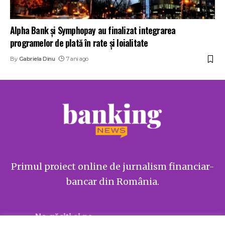
Alpha Bank și Symphopay au finalizat integrarea
programelor de plată în rate și loialitate
By
Gabriela Dinu
7 ani ago
Primul proiect online de jurnalism financiar-
bancar din România.
Ne găsiți și pe