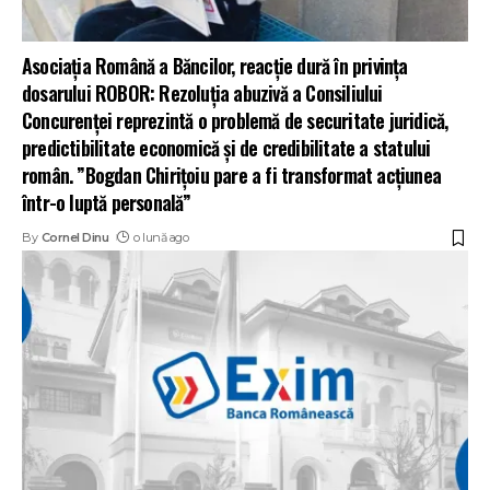
Asociația Română a Băncilor, reacție dură în privința
dosarului ROBOR: Rezoluția abuzivă a Consiliului
Concurenței reprezintă o problemă de securitate juridică,
predictibilitate economică și de credibilitate a statului
român. ”Bogdan Chirițoiu pare a fi transformat acțiunea
într-o luptă personală”
By
Cornel Dinu
o lună ago