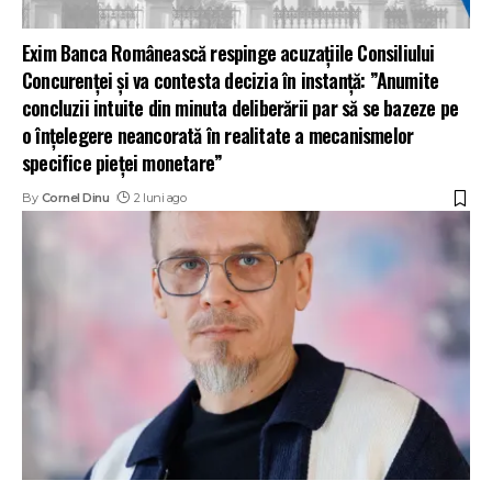
Exim Banca Românească respinge acuzațiile Consiliului
Concurenței și va contesta decizia în instanță: ”Anumite
concluzii intuite din minuta deliberării par să se bazeze pe
o înțelegere neancorată în realitate a mecanismelor
specifice pieței monetare”
By
Cornel Dinu
2 luni ago