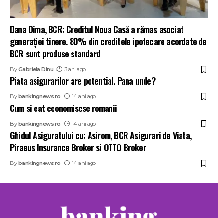
Dana Dima, BCR: Creditul Noua Casă a rămas asociat
generației tinere. 80% din creditele ipotecare acordate de
BCR sunt produse standard
By
Gabriela Dinu
3 ani ago
Piata asigurarilor are potential. Pana unde?
By
bankingnews.ro
14 ani ago
Cum si cat economisesc romanii
By
bankingnews.ro
14 ani ago
Ghidul Asiguratului cu: Asirom, BCR Asigurari de Viata,
Piraeus Insurance Broker si OTTO Broker
By
bankingnews.ro
14 ani ago