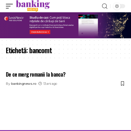
Etichetă:
bancomt
De ce merg romanii la banca?
By
bankingnews.ro
13 ani ago