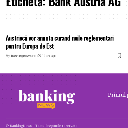
Etichetă:
Bank Austria AG
Austriecii vor anunta curand noile reglementari
pentru Europa de Est
By
bankingnews.ro
14 ani ago
Primul 
© BankingNews - Toate drepturile rezervate