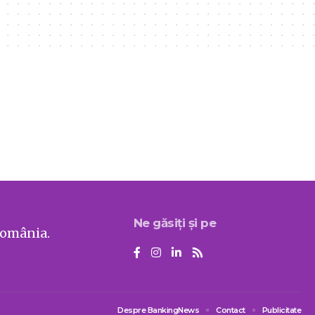
Ne găsiți și pe
România.
Despre BankingNews
Contact
Publicitate