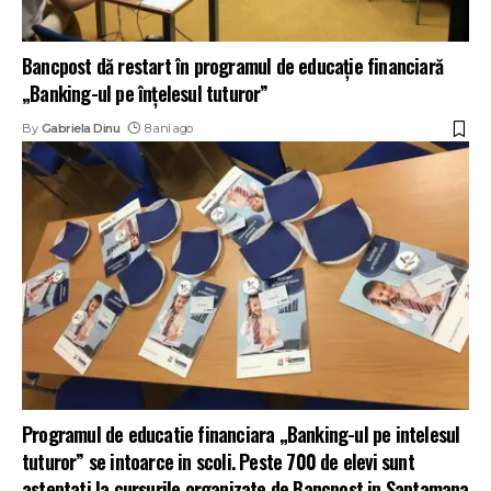
Bancpost dă restart în programul de educaţie financiară
„Banking-ul pe înţelesul tuturor”
By
Gabriela Dinu
8 ani ago
Programul de educatie financiara „Banking-ul pe intelesul
tuturor” se intoarce in scoli. Peste 700 de elevi sunt
asteptati la cursurile organizate de Bancpost in Saptamana