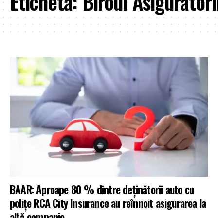
Etichetă:
Biroul Asigurător
BAAR: Aproape 80 % dintre deţinătorii auto cu
poliţe RCA City Insurance au reînnoit asigurarea la
altă companie