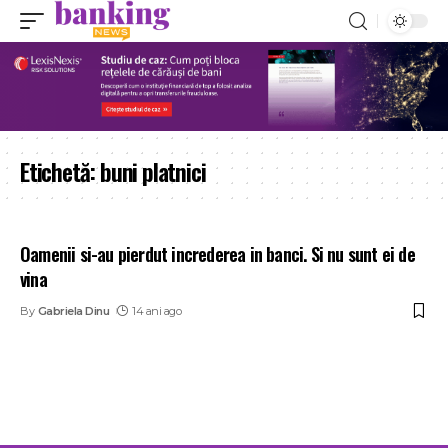
Etichetă:
buni platnici
Oamenii si-au pierdut increderea in banci. Si nu sunt ei de
vina
By
Gabriela Dinu
14 ani ago