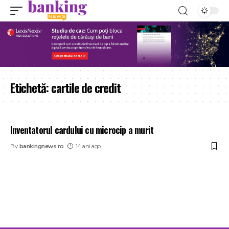
Etichetă:
cartile de credit
Inventatorul cardului cu microcip a murit
By
bankingnews.ro
14 ani ago