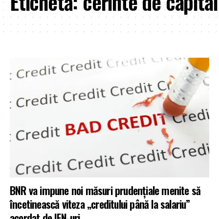
Etichetă:
cerinte de capital
BNR va impune noi măsuri prudenţiale menite să
încetinească viteza „creditului până la salariu”
acordat de IFN-uri