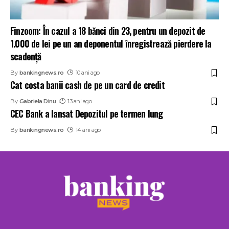
Finzoom: În cazul a 18 bănci din 23, pentru un depozit de
1.000 de lei pe un an deponentul înregistrează pierdere la
scadență
By
bankingnews.ro
10 ani ago
Cat costa banii cash de pe un card de credit
By
Gabriela Dinu
13 ani ago
CEC Bank a lansat Depozitul pe termen lung
By
bankingnews.ro
14 ani ago