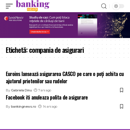
Etichetă:
compania de asigurari
Euroins lansează asigurarea CASCO pe care o poți achita cu
ajutorul prietenilor sau rudelor
By
Gabriela Dinu
7 ani ago
Facebook iti anuleaza polita de asigurare
By
bankingnews.ro
14 ani ago