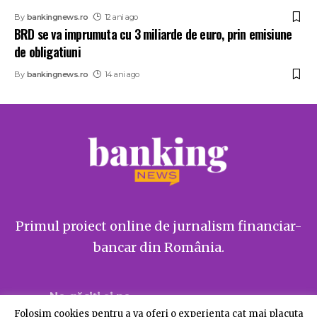
By
bankingnews.ro
12 ani ago
BRD se va imprumuta cu 3 miliarde de euro, prin emisiune
de obligatiuni
By
bankingnews.ro
14 ani ago
Primul proiect online de jurnalism financiar-
bancar din România.
Ne găsiți și pe
Folosim cookies pentru a va oferi o experienta cat mai placuta