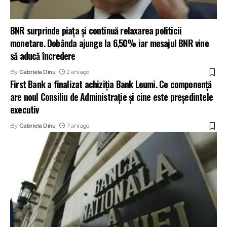
BNR surprinde piața și continuă relaxarea politicii
monetare. Dobânda ajunge la 6,50% iar mesajul BNR vine
să aducă încredere
By
Gabriela Dinu
2 ani ago
First Bank a finalizat achiziţia Bank Leumi. Ce componență
are noul Consiliu de Administraţie și cine este președintele
executiv
By
Gabriela Dinu
7 ani ago