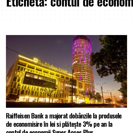
Etichetă:
contul de econom
Raiffeisen Bank a majorat dobânzile la produsele
de economisire în lei si plătește 3% pe an la
contul de economii Super Acces Plus