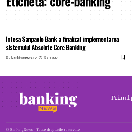
Etichetă:
core-banking
Intesa Sanpaolo Bank a finalizat implementarea
sistemului Absolute Core Banking
By
bankingnews.ro
13 ani ago
Primul 
© BankingNews - Toate drepturile rezervate