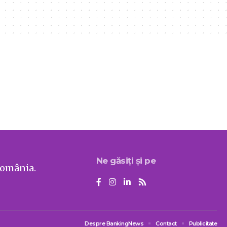
Ne găsiți și pe
România.
Despre BankingNews
Contact
Publicitate