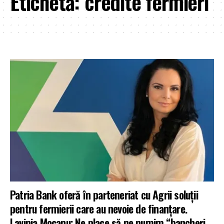
Etichetă:
credite fermieri
Patria Bank oferă în parteneriat cu Agrii soluții
pentru fermierii care au nevoie de finanțare.
Lavinia Mocanu: Ne place să ne numim “bancheri