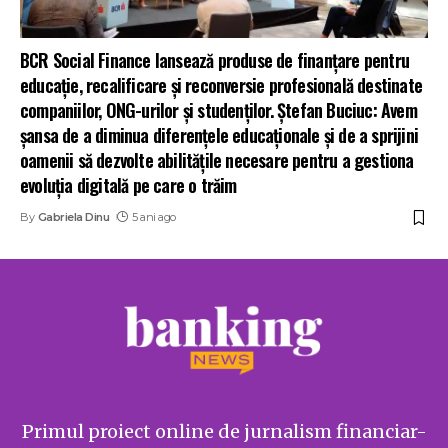
BCR Social Finance lansează produse de finanțare pentru
educație, recalificare și reconversie profesională destinate
companiilor, ONG-urilor și studenților. Ștefan Buciuc: Avem
șansa de a diminua diferențele educaționale și de a sprijini
oamenii să dezvolte abilitățile necesare pentru a gestiona
evoluția digitală pe care o trăim
By
Gabriela Dinu
5 ani ago
Primul proiect online de jurnalism financiar-