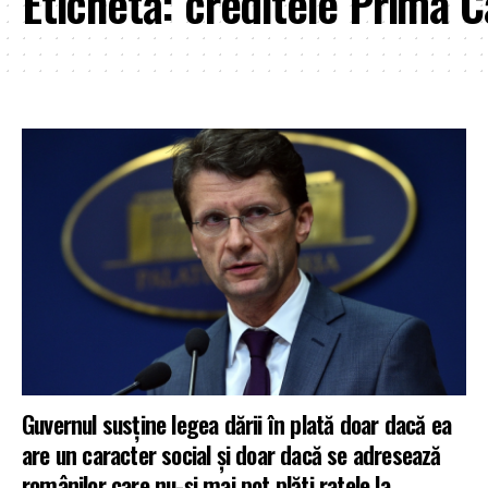
Etichetă:
creditele Prima C
Guvernul susține legea dării în plată doar dacă ea
are un caracter social și doar dacă se adresează
românilor care nu-și mai pot plăti ratele la