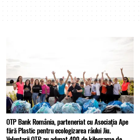
OTP Bank România, parteneriat cu Asociația Ape
fără Plastic pentru ecologizarea râului Jiu.
Voluntarii OTP au adunat 400 de kilograme de