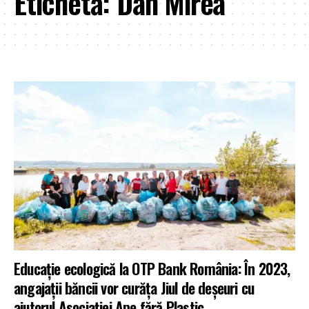
Etichetă:
Dan Mirea
Educație ecologică la OTP Bank România: În 2023,
angajații băncii vor curăța Jiul de deșeuri cu
ajutorul Asociației Ape fără Plastic