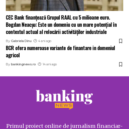
CEC Bank finanțează Grupul RAAL cu 5 milioane euro.
Bogdan Neacșu: Este un domeniu cu un mare potențial în
contextul actual al relocării activităților industriale
By
Gabriela Dinu
4 ani ago
BCR ofera numeroase variante de finantare in domeniul
agricol
By
bankingnews.ro
14 ani ago
Primul proiect online de jurnalism financiar-