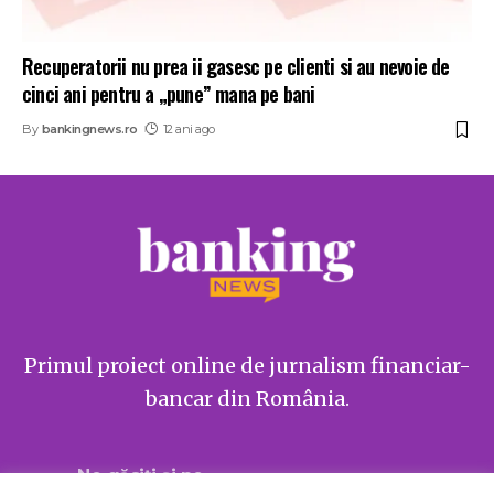
Recuperatorii nu prea ii gasesc pe clienti si au nevoie de
cinci ani pentru a „pune” mana pe bani
By
bankingnews.ro
12 ani ago
Primul proiect online de jurnalism financiar-
bancar din România.
Ne găsiți și pe