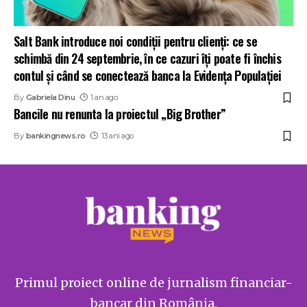
Salt Bank introduce noi condiții pentru clienți: ce se
schimbă din 24 septembrie, în ce cazuri îți poate fi închis
contul și când se conectează banca la Evidența Populației
By
Gabriela Dinu
1 an ago
Bancile nu renunta la proiectul „Big Brother”
By
bankingnews.ro
13 ani ago
Primul proiect online de jurnalism financiar-
bancar din România.