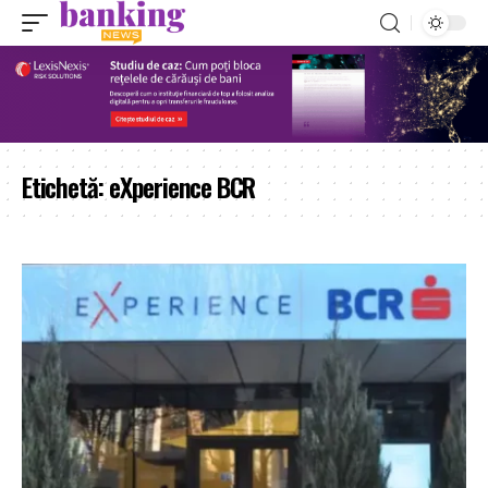
Etichetă:
eXperience BCR