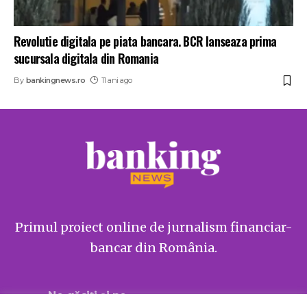
Revolutie digitala pe piata bancara. BCR lanseaza prima
sucursala digitala din Romania
By
bankingnews.ro
11 ani ago
Primul proiect online de jurnalism financiar-
bancar din România.
Ne găsiți și pe